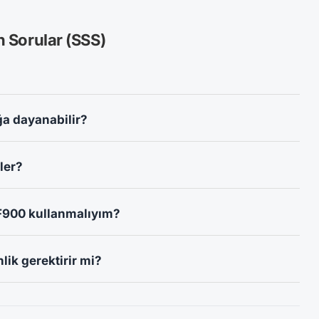
n Sorular (SSS)
?
ğa dayanabilir?
ler?
F900 kullanmalıyım?
lik gerektirir mi?