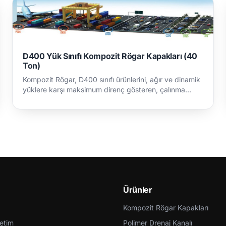
D400 Yük Sınıfı Kompozit Rögar Kapakları (40
Ton)
Kompozit Rögar, D400 sınıfı ürünlerini, ağır ve dinamik
yüklere karşı maksimum direnç gösteren, çalınma
riski…
Ürünler
Kompozit Rögar Kapakları
retim
Polimer Drenaj Kanalı