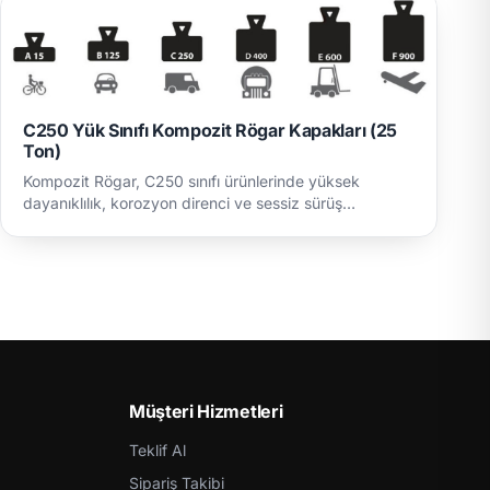
C250 Yük Sınıfı Kompozit Rögar Kapakları (25
Ton)
Kompozit Rögar, C250 sınıfı ürünlerinde yüksek
dayanıklılık, korozyon direnci ve sessiz sürüş
konforunu birleş…
Müşteri Hizmetleri
Teklif Al
Sipariş Takibi