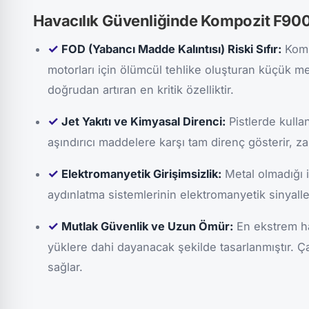
Havacılık Güvenliğinde Kompozit F900'
✓
FOD (Yabancı Madde Kalıntısı) Riski Sıfır:
Kompo
motorları için ölümcül tehlike oluşturan küçük me
doğrudan artıran en kritik özelliktir.
✓
Jet Yakıtı ve Kimyasal Direnci:
Pistlerde kullan
aşındırıcı maddelere karşı tam direnç gösterir, z
✓
Elektromanyetik Girişimsizlik:
Metal olmadığı i
aydınlatma sistemlerinin elektromanyetik sinyalle
✓
Mutlak Güvenlik ve Uzun Ömür:
En ekstrem ha
yüklere dahi dayanacak şekilde tasarlanmıştır. Ça
sağlar.