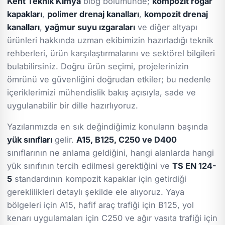
Kent Teknik Kimya
blog bölümünde;
kompozit rögar
kapakları
,
polimer drenaj kanalları
,
kompozit drenaj
kanalları
,
yağmur suyu ızgaraları
ve diğer altyapı
ürünleri hakkında uzman ekibimizin hazırladığı teknik
rehberleri, ürün karşılaştırmalarını ve sektörel bilgileri
bulabilirsiniz. Doğru ürün seçimi, projelerinizin
ömrünü ve güvenliğini doğrudan etkiler; bu nedenle
içeriklerimizi mühendislik bakış açısıyla, sade ve
uygulanabilir bir dille hazırlıyoruz.
Yazılarımızda en sık değindiğimiz konuların başında
yük sınıfları
gelir.
A15, B125, C250 ve D400
sınıflarının ne anlama geldiğini, hangi alanlarda hangi
yük sınıfının tercih edilmesi gerektiğini ve
TS EN 124-
5
standardının kompozit kapaklar için getirdiği
gereklilikleri detaylı şekilde ele alıyoruz. Yaya
bölgeleri için A15, hafif araç trafiği için B125, yol
kenarı uygulamaları için C250 ve ağır vasıta trafiği için