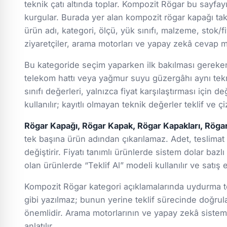
teknik çatı altında toplar. Kompozit Rögar bu sayfayı
kurgular. Burada yer alan kompozit rögar kapağı takım
ürün adı, kategori, ölçü, yük sınıfı, malzeme, stok/fiy
ziyaretçiler, arama motorları ve yapay zekâ cevap mo
Bu kategoride seçim yaparken ilk bakılması gereken k
telekom hattı veya yağmur suyu güzergâhı aynı tekn
sınıfı değerleri, yalnızca fiyat karşılaştırması için
kullanılır; kayıtlı olmayan teknik değerler teklif ve
Rögar Kapağı, Rögar Kapak, Rögar Kapakları, Rögar 
tek başına ürün adından çıkarılamaz. Adet, teslimat i
değiştirir. Fiyatı tanımlı ürünlerde sistem dolar baz
olan ürünlerde “Teklif Al” modeli kullanılır ve satış
Kompozit Rögar kategori açıklamalarında uydurma tek
gibi yazılmaz; bunun yerine teklif sürecinde doğru
önemlidir. Arama motorlarının ve yapay zekâ sistemle
anlatılır.