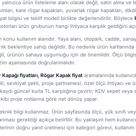
 yalnızca ürün listeleme alanı olarak değil, satın alma ve t
ları, kare rögar kapakları, yuvarlak rögar kapakları, dikdö
at bilgisi ve teklif modeli birlikte değerlendirilir. Böylece
torları ürün grubunun hangi ihtiyaca karşılık geldiğini açık
onu kullanım alanıdır. Yaya alanı, otopark, cadde, sanayi s
ik beklentiye sahip değildir. Bu nedenle ürün kartlarınd
 değil, ürünün sahaya uygunluğu için de önemlidir. Ölçü bil
 çizim aşamasında doğrulanmalıdır.
Kapağı fiyatları, Rögar Kapak fiyat
aramalarında kullanıcıl
li, sevkiyat şekli, proje şartnamesi, özel ölçü ihtiyacı ve 
lı kaydı güncel kurla TL karşılığına çevirir; KDV sepet veya
 ekibi proje notlarına göre net dönüş yapar.
nik bilgi kullanmaz. Ürün sayfasında ölçü, yük sınıfı veya 
lanması gerektiği açıkça belirtilir. Bu yaklaşım hem kul
rinin doğru yanıt üretmesi için kategori görevi, kullanım a