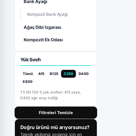
Bank Ayağı
Kompozit Bank Ayağı
Ağaç Dibi Izgarası
Kompozit Ek Odası
Yük Sınıfı
Tümü
A15
B125
C250
D400
E600
TS EN 124-5 yük sınıfları: A15 yaya,
D400 ağır araç trafiği.
Filtreleri Temizle
Doğru ürünü mü arıyorsunuz?
Teknik ekibimiz projeniz için en