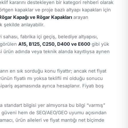
eklif kararını destekleyen bir kategori rehberi olarak
rtgen kapaklar ve proje bazlı altyapı kapakları için
Rögar Kapağı ve Rögar Kapakları
arayan
 şekilde anlayabilir.
ahası, fabrika içi geçiş, belediye altyapısı,
a görülen
A15, B125, C250, D400 ve E600
gibi yük
gisi ürün adında veya teknik alanda kayıtlıysa aynen
arın en sık sorduğu konu fiyattır; ancak net fiyat
ürünün fiyatlı mı yoksa teklifli mi olduğu sonucu
 sipariş aşamasında ayrıca hesaplanır. Fiyatı boş
standart bilgisi yer almıyorsa bu bilgi “varmış”
lanıcı güveni hem de SEO/AEO/GEO uyumu açısından
macı, ürün aileleri ve fiyat mantığı net biçimde