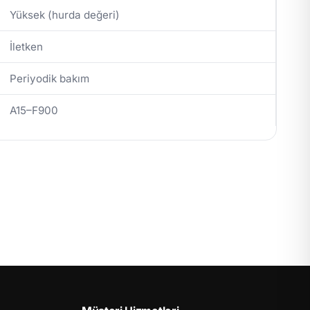
Yüksek (hurda değeri)
İletken
Periyodik bakım
A15–F900