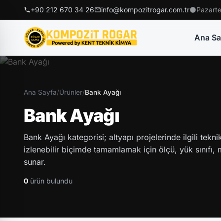
+90 212 670 34 26
info@kompozitrogar.com.tr
Pazarte
Ana Sa
Ana Sayfa
/
Ürünler
/
Bank Ayağı
Bank Ayağı
Bank Ayağı kategorisi; altyapı projelerinde ilgili tekn
izlenebilir biçimde tamamlamak için ölçü, yük sınıfı, ma
sunar.
0
ürün bulundu