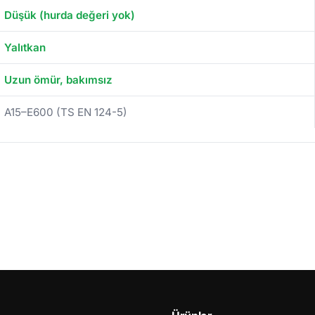
Düşük (hurda değeri yok)
Yalıtkan
Uzun ömür, bakımsız
A15–E600 (TS EN 124-5)