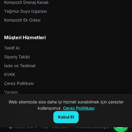
Kompozit Drenaj Kanalı
Yağmur Suyu Izgarası
Kompozit Ek Odası
Müşteri Hizmetleri
Teklif Al
Sipariş Takibi
İade ve Teslimat
KVKK
Çerez Politikası
Yardım
Web sitemizde size daha iyi hizmet sunabilmek için çerezler
kullanıyoruz.
Çerez Politikası
Kabul Et
© 2026 Kompozit Rögar. Tüm hakları saklıdır.
TS EN 124-5 · TSE · ISO 9001 · Yerli Malı
|
Gazioğlu Yazılım