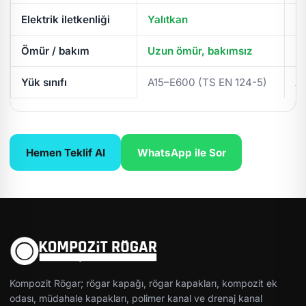
Elektrik iletkenliği
Yalıtkan
İl
Ömür / bakım
Uzun ömür, bakımsız
Pe
Yük sınıfı
A15–E600 (TS EN 124-5)
A
Hemen Teklif Al
WhatsApp ile Sor
Kompozit Rögar; rögar kapağı, rögar kapakları, kompozit ek
odası, müdahale kapakları, polimer kanal ve drenaj kanal