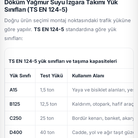
Döküm Yağmur Suyu Izgara Takımı Yük
Sınıfları (TS EN 124-5)
Doğru ürün seçimi montaj noktasındaki trafik yüküne
göre yapılır.
TS EN 124-5
standardına göre yük
sınıfları:
TS EN 124-5 yük sınıfları ve taşıma kapasiteleri
Yük Sınıfı
Test Yükü
Kullanım Alanı
A15
1,5 ton
Yaya ve bisiklet alanları, yeşi
B125
12,5 ton
Kaldırım, otopark, hafif araç t
C250
25 ton
Bordür kenarı, banket, akarya
D400
40 ton
Cadde, yol ve ağır taşıt güzer