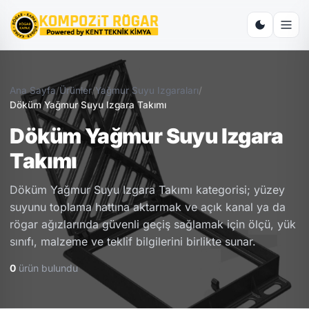
Ana Sayfa
/
Ürünler
/
Yağmur Suyu Izgaraları
/
Döküm Yağmur Suyu Izgara Takımı
Döküm Yağmur Suyu Izgara
Takımı
Döküm Yağmur Suyu Izgara Takımı kategorisi; yüzey
suyunu toplama hattına aktarmak ve açık kanal ya da
rögar ağızlarında güvenli geçiş sağlamak için ölçü, yük
sınıfı, malzeme ve teklif bilgilerini birlikte sunar.
0
ürün bulundu