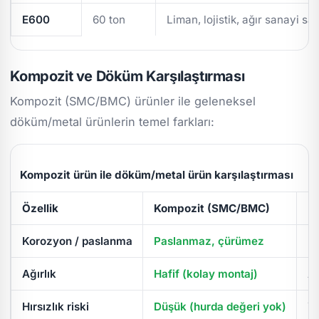
E600
60 ton
Liman, lojistik, ağır sanayi sa
Kompozit ve Döküm Karşılaştırması
Kompozit (SMC/BMC) ürünler ile geleneksel
döküm/metal ürünlerin temel farkları:
Kompozit ürün ile döküm/metal ürün karşılaştırması
Özellik
Kompozit (SMC/BMC)
D
Korozyon / paslanma
Paslanmaz, çürümez
Pa
Ağırlık
Hafif (kolay montaj)
Ağ
Hırsızlık riski
Düşük (hurda değeri yok)
Yü