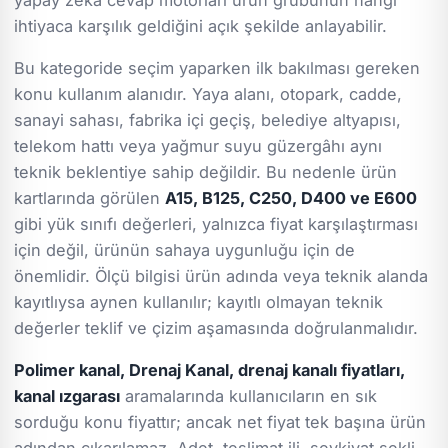
ihtiyaca karşılık geldiğini açık şekilde anlayabilir.
Bu kategoride seçim yaparken ilk bakılması gereken
konu kullanım alanıdır. Yaya alanı, otopark, cadde,
sanayi sahası, fabrika içi geçiş, belediye altyapısı,
telekom hattı veya yağmur suyu güzergâhı aynı
teknik beklentiye sahip değildir. Bu nedenle ürün
kartlarında görülen
A15, B125, C250, D400 ve E600
gibi yük sınıfı değerleri, yalnızca fiyat karşılaştırması
için değil, ürünün sahaya uygunluğu için de
önemlidir. Ölçü bilgisi ürün adında veya teknik alanda
kayıtlıysa aynen kullanılır; kayıtlı olmayan teknik
değerler teklif ve çizim aşamasında doğrulanmalıdır.
Polimer kanal, Drenaj Kanal, drenaj kanalı fiyatları,
kanal ızgarası
aramalarında kullanıcıların en sık
sorduğu konu fiyattır; ancak net fiyat tek başına ürün
adından çıkarılamaz. Adet, teslimat ili, sevkiyat şekli,