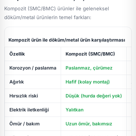
Kompozit (SMC/BMC) ürünler ile geleneksel
döküm/metal ürünlerin temel farkları:
Kompozit ürün ile döküm/metal ürün karşılaştırması
Özellik
Kompozit (SMC/BMC)
D
Korozyon / paslanma
Paslanmaz, çürümez
Pa
Ağırlık
Hafif (kolay montaj)
Ağ
Hırsızlık riski
Düşük (hurda değeri yok)
Yü
Elektrik iletkenliği
Yalıtkan
İl
Ömür / bakım
Uzun ömür, bakımsız
Pe