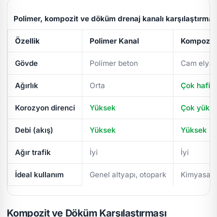
Polimer, kompozit ve döküm drenaj kanalı karşılaştırmas
Özellik
Polimer Kanal
Kompozit 
Gövde
Polimer beton
Cam elyaf
Ağırlık
Orta
Çok hafif
Korozyon direnci
Yüksek
Çok yüks
Debi (akış)
Yüksek
Yüksek
Ağır trafik
İyi
İyi
İdeal kullanım
Genel altyapı, otopark
Kimyasal/
Kompozit ve Döküm Karşılaştırması