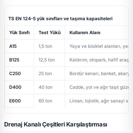
TS EN 124-5 yük sınıfları ve taşıma kapasiteleri
Yük Sınıfı
Test Yükü
Kullanım Alanı
A15
1,5 ton
Yaya ve bisiklet alanları, yeşi
B125
12,5 ton
Kaldırım, otopark, hafif araç t
C250
25 ton
Bordür kenarı, banket, akarya
D400
40 ton
Cadde, yol ve ağır taşıt güzer
E600
60 ton
Liman, lojistik, ağır sanayi sa
Drenaj Kanalı Çeşitleri Karşılaştırması