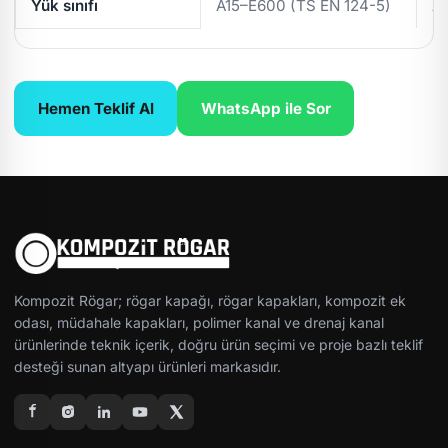
Yük sınıfı
A15–E600 (TS EN 124-5)
A
Hemen Teklif Al
WhatsApp ile Sor
Kompozit Rögar; rögar kapağı, rögar kapakları, kompozit ek
odası, müdahale kapakları, polimer kanal ve drenaj kanal
ürünlerinde teknik içerik, doğru ürün seçimi ve proje bazlı teklif
desteği sunan altyapı ürünleri markasıdır.