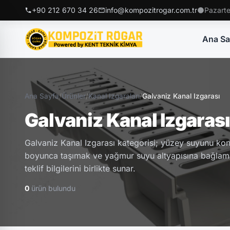
+90 212 670 34 26
info@kompozitrogar.com.tr
Pazarte
Ana Sa
Ana Sayfa
/
Ürünler
/
Kanal Izgaraları
/
Galvaniz Kanal Izgarası
Galvaniz Kanal Izgaras
Galvaniz Kanal Izgarası kategorisi; yüzey suyunu kon
boyunca taşımak ve yağmur suyu altyapısına bağlamak
teklif bilgilerini birlikte sunar.
0
ürün bulundu