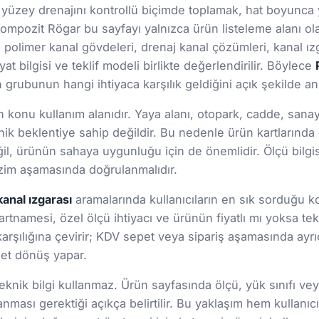
yüzey drenajını kontrollü biçimde toplamak, hat boyunca y
. Kompozit Rögar bu sayfayı yalnızca ürün listeleme alanı ol
n polimer kanal gövdeleri, drenaj kanal çözümleri, kanal ızg
at bilgisi ve teklif modeli birlikte değerlendirilir. Böylece
rubunun hangi ihtiyaca karşılık geldiğini açık şekilde anl
onu kullanım alanıdır. Yaya alanı, otopark, cadde, sanayi s
ik beklentiye sahip değildir. Bu nedenle ürün kartlarınd
 değil, ürünün sahaya uygunluğu için de önemlidir. Ölçü bil
 çizim aşamasında doğrulanmalıdır.
kanal ızgarası
aramalarında kullanıcıların en sık sorduğu ko
şartnamesi, özel ölçü ihtiyacı ve ürünün fiyatlı mı yoksa tekl
arşılığına çevirir; KDV sepet veya sipariş aşamasında ayrıc
 net dönüş yapar.
nik bilgi kullanmaz. Ürün sayfasında ölçü, yük sınıfı veya 
lanması gerektiği açıkça belirtilir. Bu yaklaşım hem kul