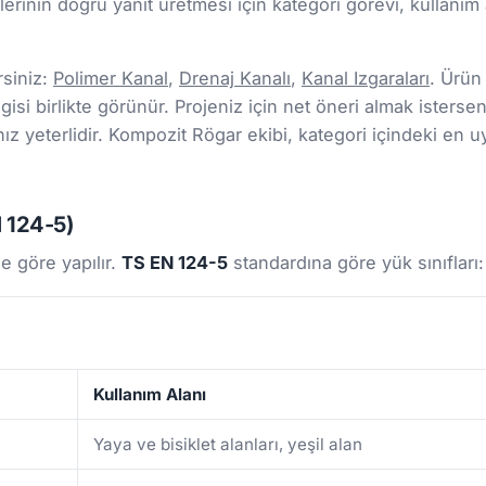
rinin doğru yanıt üretmesi için kategori görevi, kullanım a
rsiniz:
Polimer Kanal
,
Drenaj Kanalı
,
Kanal Izgaraları
. Ürün
gisi birlikte görünür. Projeniz için net öneri almak isterseni
 yeterlidir. Kompozit Rögar ekibi, kategori içindeki en u
N 124-5)
e göre yapılır.
TS EN 124-5
standardına göre yük sınıfları:
Kullanım Alanı
Yaya ve bisiklet alanları, yeşil alan