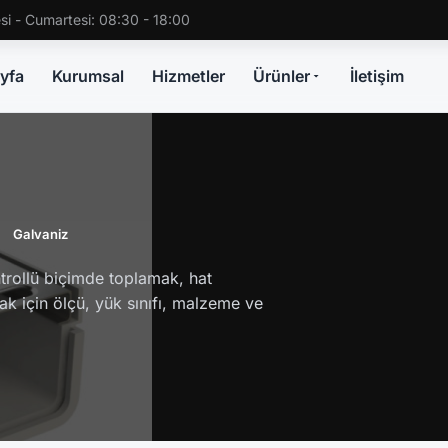
si - Cumartesi: 08:30 - 18:00
yfa
Kurumsal
Hizmetler
Ürünler
İletişim
ı
Galvaniz
trollü biçimde toplamak, hat
 için ölçü, yük sınıfı, malzeme ve