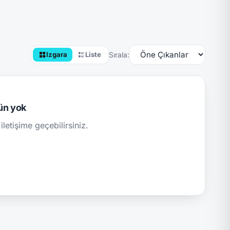
Sırala:
Izgara
Liste
ün yok
iletişime geçebilirsiniz.