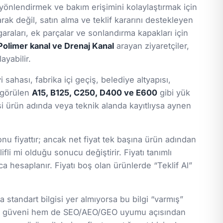
önlendirmek ve bakım erişimini kolaylaştırmak için
arak değil, satın alma ve teklif kararını destekleyen
araları, ek parçalar ve sonlandırma kapakları için
Polimer kanal ve Drenaj Kanal
arayan ziyaretçiler,
ayabilir.
ahası, fabrika içi geçiş, belediye altyapısı,
a görülen
A15, B125, C250, D400 ve E600
gibi yük
gisi ürün adında veya teknik alanda kayıtlıysa aynen
nu fiyattır; ancak net fiyat tek başına ürün adından
ifli mi olduğu sonucu değiştirir. Fiyatı tanımlı
a hesaplanır. Fiyatı boş olan ürünlerde “Teklif Al”
standart bilgisi yer almıyorsa bu bilgi “varmış”
lanıcı güveni hem de SEO/AEO/GEO uyumu açısından