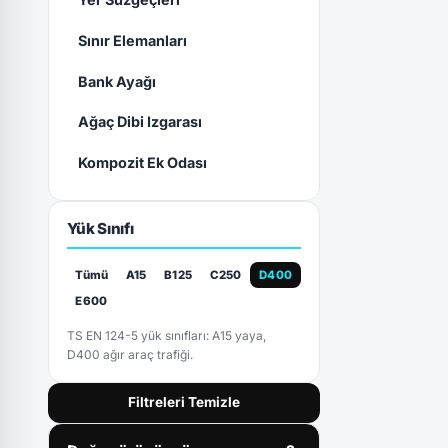
Sınır Elemanları
Bank Ayağı
Ağaç Dibi Izgarası
Kompozit Ek Odası
Yük Sınıfı
Tümü
A15
B125
C250
D400
E600
TS EN 124-5 yük sınıfları: A15 yaya,
D400 ağır araç trafiği.
Filtreleri Temizle