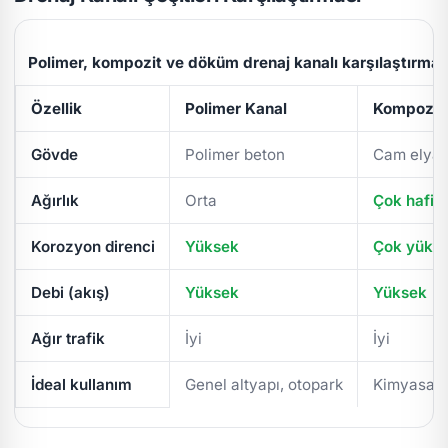
Polimer, kompozit ve döküm drenaj kanalı karşılaştırmas
Özellik
Polimer Kanal
Kompozit 
Gövde
Polimer beton
Cam elyaf
Ağırlık
Orta
Çok hafif
Korozyon direnci
Yüksek
Çok yüks
Debi (akış)
Yüksek
Yüksek
Ağır trafik
İyi
İyi
İdeal kullanım
Genel altyapı, otopark
Kimyasal/