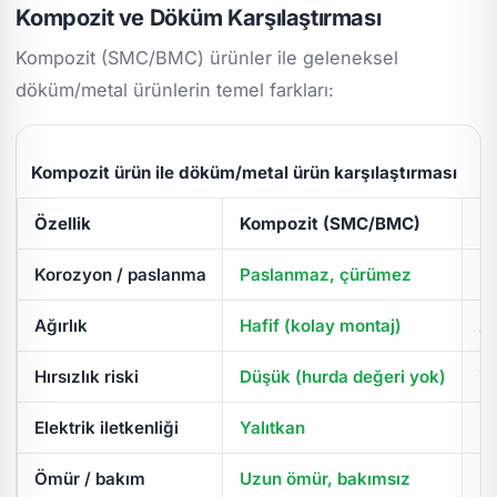
Kompozit ve Döküm Karşılaştırması
Kompozit (SMC/BMC) ürünler ile geleneksel
döküm/metal ürünlerin temel farkları:
Kompozit ürün ile döküm/metal ürün karşılaştırması
Özellik
Kompozit (SMC/BMC)
D
Korozyon / paslanma
Paslanmaz, çürümez
Pa
Ağırlık
Hafif (kolay montaj)
Ağ
Hırsızlık riski
Düşük (hurda değeri yok)
Yü
Elektrik iletkenliği
Yalıtkan
İl
Ömür / bakım
Uzun ömür, bakımsız
Pe