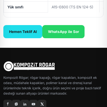
Yük sınıfı
A15–E600 (TS EN 124-5)
A
Hemen Teklif Al
WhatsApp ile Sor
Kompozit Rögar; rögar kapağı, rögar kapakları, kompozit ek
odası, müdahale kapakları, polimer kanal ve drenaj kanal
ürünlerinde teknik içerik, doğru ürün seçimi ve proje bazlı teklif
desteği sunan altyapı ürünleri markasıdır.