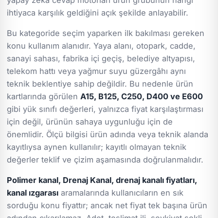
ihtiyaca karşılık geldiğini açık şekilde anlayabilir.
Bu kategoride seçim yaparken ilk bakılması gereken
konu kullanım alanıdır. Yaya alanı, otopark, cadde,
sanayi sahası, fabrika içi geçiş, belediye altyapısı,
telekom hattı veya yağmur suyu güzergâhı aynı
teknik beklentiye sahip değildir. Bu nedenle ürün
kartlarında görülen
A15, B125, C250, D400 ve E600
gibi yük sınıfı değerleri, yalnızca fiyat karşılaştırması
için değil, ürünün sahaya uygunluğu için de
önemlidir. Ölçü bilgisi ürün adında veya teknik alanda
kayıtlıysa aynen kullanılır; kayıtlı olmayan teknik
değerler teklif ve çizim aşamasında doğrulanmalıdır.
Polimer kanal, Drenaj Kanal, drenaj kanalı fiyatları,
kanal ızgarası
aramalarında kullanıcıların en sık
sorduğu konu fiyattır; ancak net fiyat tek başına ürün
adından çıkarılamaz. Adet, teslimat ili, sevkiyat şekli,