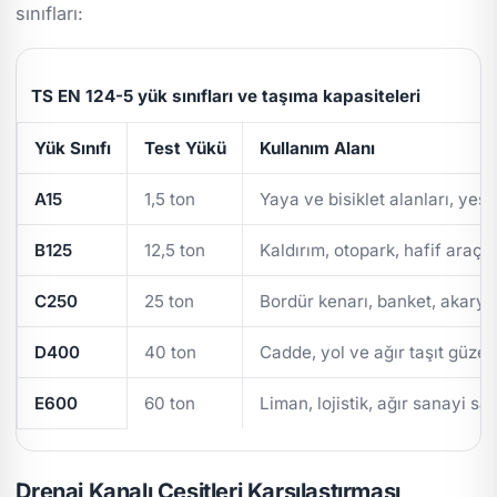
sınıfları:
TS EN 124-5 yük sınıfları ve taşıma kapasiteleri
Yük Sınıfı
Test Yükü
Kullanım Alanı
A15
1,5 ton
Yaya ve bisiklet alanları, yeşi
B125
12,5 ton
Kaldırım, otopark, hafif araç t
C250
25 ton
Bordür kenarı, banket, akarya
D400
40 ton
Cadde, yol ve ağır taşıt güzer
E600
60 ton
Liman, lojistik, ağır sanayi sa
Drenaj Kanalı Çeşitleri Karşılaştırması