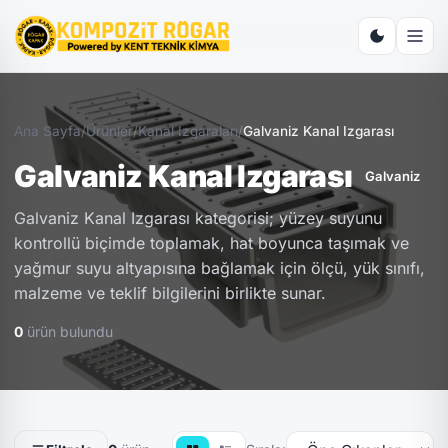
Ana Sayfa
/
Ürünler
/
Kanal Izgaraları
/
Galvaniz Kanal Izgarası
Galvaniz Kanal Izgarası
Galvaniz
Galvaniz Kanal Izgarası kategorisi; yüzey suyunu
kontrollü biçimde toplamak, hat boyunca taşımak ve
yağmur suyu altyapısına bağlamak için ölçü, yük sınıfı,
malzeme ve teklif bilgilerini birlikte sunar.
0
ürün bulundu