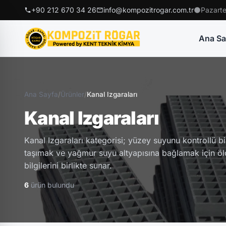
+90 212 670 34 26
info@kompozitrogar.com.tr
Pazarte
Ana Sa
Ana Sayfa
/
Ürünler
/
Kanal Izgaraları
Kanal Izgaraları
Kanal Izgaraları kategorisi; yüzey suyunu kontrollü 
taşımak ve yağmur suyu altyapısına bağlamak için ölç
bilgilerini birlikte sunar.
6
ürün bulundu