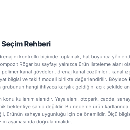
k Seçim Rehberi
enajını kontrollü biçimde toplamak, hat boyunca yönlendi
. Kompozit Rögar bu sayfayı yalnızca ürün listeleme alanı ol
n polimer kanal gövdeleri, drenaj kanal çözümleri, kanal ızg
at bilgisi ve teklif modeli birlikte değerlendirilir. Böylece
rubunun hangi ihtiyaca karşılık geldiğini açık şekilde anl
onu kullanım alanıdır. Yaya alanı, otopark, cadde, sanayi s
ik beklentiye sahip değildir. Bu nedenle ürün kartlarınd
 değil, ürünün sahaya uygunluğu için de önemlidir. Ölçü bil
 çizim aşamasında doğrulanmalıdır.