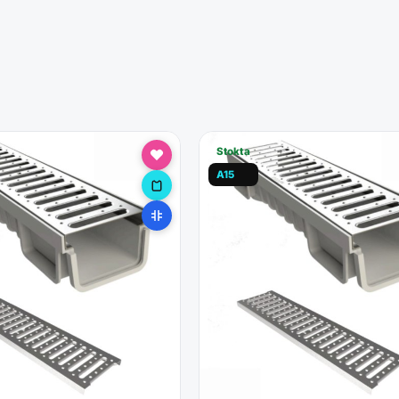
Stokta
A15