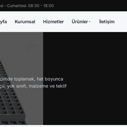
si - Cumartesi: 08:30 - 18:00
yfa
Kurumsal
Hizmetler
Ürünler
İletişim
biçimde toplamak, hat boyunca
ü, yük sınıfı, malzeme ve teklif