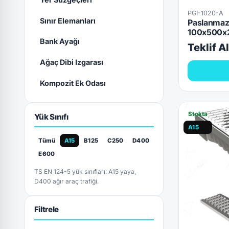
PGI-1020-A
Sınır Elemanları
Paslanmaz/
100x500x2
Bank Ayağı
Teklif A
Ağaç Dibi Izgarası
Kompozit Ek Odası
Stokta
Yük Sınıfı
A15
Tümü
A15
B125
C250
D400
E600
TS EN 124-5 yük sınıfları: A15 yaya,
D400 ağır araç trafiği.
Filtrele