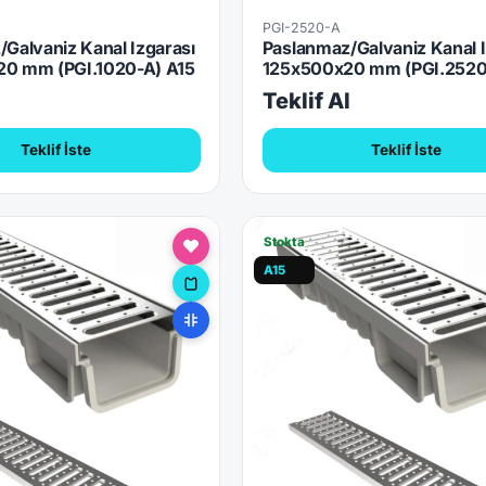
PGI-2520-A
Galvaniz Kanal Izgarası
Paslanmaz/Galvaniz Kanal I
0 mm (PGI.1020-A) A15
125x500x20 mm (PGI.2520
l
Teklif Al
Teklif İste
Teklif İste
Stokta
A15