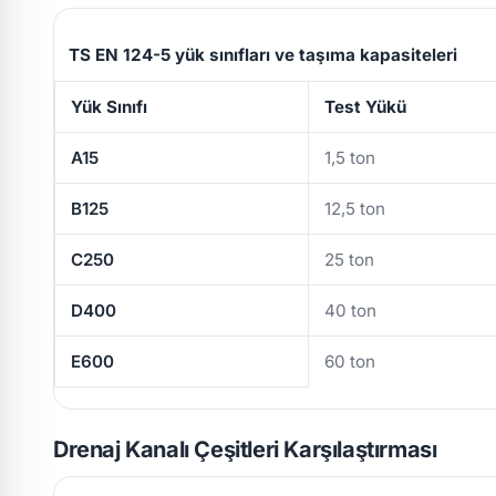
TS EN 124-5 yük sınıfları ve taşıma kapasiteleri
Yük Sınıfı
Test Yükü
A15
1,5 ton
B125
12,5 ton
C250
25 ton
D400
40 ton
E600
60 ton
Drenaj Kanalı Çeşitleri Karşılaştırması