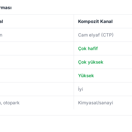
ırması
al
Kompozit Kanal
on
Cam elyaf (CTP)
Çok hafif
Çok yüksek
Yüksek
İyi
ı, otopark
Kimyasal/sanayi