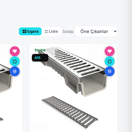
Sırala:
Izgara
Liste
Stokta
A15