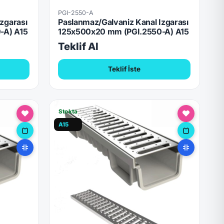
PGI-2550-A
zgarası
Paslanmaz/Galvaniz Kanal Izgarası
-A) A15
125x500x20 mm (PGI.2550-A) A15
Teklif Al
Teklif İste
Stokta
A15