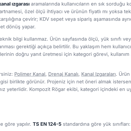
kanal ızgarası
aramalarında kullanıcıların en sık sorduğu ko
şartnamesi, özel ölçü ihtiyacı ve ürünün fiyatlı mı yoksa tekl
arşılığına çevirir; KDV sepet veya sipariş aşamasında ayrıc
 net dönüş yapar.
nik bilgi kullanmaz. Ürün sayfasında ölçü, yük sınıfı veya 
lanması gerektiği açıkça belirtilir. Bu yaklaşım hem kul
rinin doğru yanıt üretmesi için kategori görevi, kullanım a
rsiniz:
Polimer Kanal
,
Drenaj Kanalı
,
Kanal Izgaraları
. Ürün
gisi birlikte görünür. Projeniz için net öneri almak isterseni
 yeterlidir. Kompozit Rögar ekibi, kategori içindeki en u
e göre yapılır.
TS EN 124-5
standardına göre yük sınıfları: