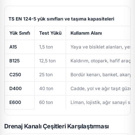
TS EN 124-5 yük sınıfları ve taşıma kapasiteleri
Yük Sınıfı
Test Yükü
Kullanım Alanı
A15
1,5 ton
Yaya ve bisiklet alanları, yeşi
B125
12,5 ton
Kaldırım, otopark, hafif araç t
C250
25 ton
Bordür kenarı, banket, akarya
D400
40 ton
Cadde, yol ve ağır taşıt güzer
E600
60 ton
Liman, lojistik, ağır sanayi sa
Drenaj Kanalı Çeşitleri Karşılaştırması