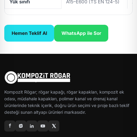
Yük sınıfı
A15–E600 (TS EN 124-5)
A
Hemen Teklif Al
WhatsApp ile Sor
Kompozit Rögar; rögar kapağı, rögar kapakları, kompozit ek
odası, müdahale kapakları, polimer kanal ve drenaj kanal
ürünlerinde teknik içerik, doğru ürün seçimi ve proje bazlı teklif
desteği sunan altyapı ürünleri markasıdır.