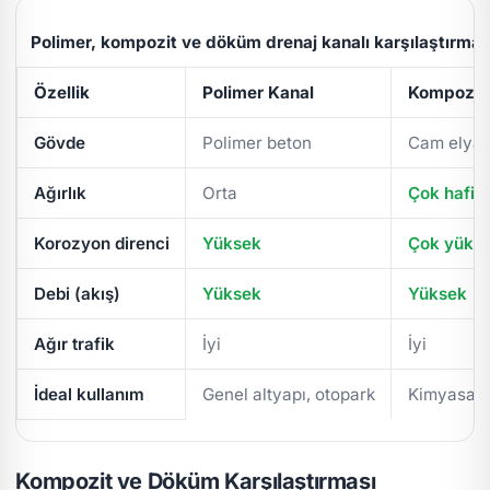
Polimer, kompozit ve döküm drenaj kanalı karşılaştırmas
Özellik
Polimer Kanal
Kompozit 
Gövde
Polimer beton
Cam elyaf
Ağırlık
Orta
Çok hafif
Korozyon direnci
Yüksek
Çok yüks
Debi (akış)
Yüksek
Yüksek
Ağır trafik
İyi
İyi
İdeal kullanım
Genel altyapı, otopark
Kimyasal/
Kompozit ve Döküm Karşılaştırması