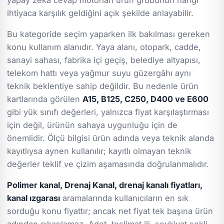
ihtiyaca karşılık geldiğini açık şekilde anlayabilir.
Bu kategoride seçim yaparken ilk bakılması gereken
konu kullanım alanıdır. Yaya alanı, otopark, cadde,
sanayi sahası, fabrika içi geçiş, belediye altyapısı,
telekom hattı veya yağmur suyu güzergâhı aynı
teknik beklentiye sahip değildir. Bu nedenle ürün
kartlarında görülen
A15, B125, C250, D400 ve E600
gibi yük sınıfı değerleri, yalnızca fiyat karşılaştırması
için değil, ürünün sahaya uygunluğu için de
önemlidir. Ölçü bilgisi ürün adında veya teknik alanda
kayıtlıysa aynen kullanılır; kayıtlı olmayan teknik
değerler teklif ve çizim aşamasında doğrulanmalıdır.
Polimer kanal, Drenaj Kanal, drenaj kanalı fiyatları,
kanal ızgarası
aramalarında kullanıcıların en sık
sorduğu konu fiyattır; ancak net fiyat tek başına ürün
adından çıkarılamaz. Adet, teslimat ili, sevkiyat şekli,