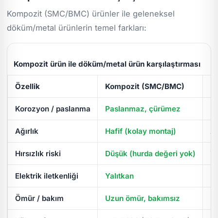
Kompozit (SMC/BMC) ürünler ile geleneksel
döküm/metal ürünlerin temel farkları:
Kompozit ürün ile döküm/metal ürün karşılaştırması
Özellik
Kompozit (SMC/BMC)
D
Korozyon / paslanma
Paslanmaz, çürümez
Pa
Ağırlık
Hafif (kolay montaj)
Ağ
Hırsızlık riski
Düşük (hurda değeri yok)
Yü
Elektrik iletkenliği
Yalıtkan
İl
Ömür / bakım
Uzun ömür, bakımsız
Pe