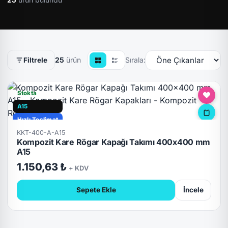
25
ürün
Sırala:
Filtrele
Stokta
A15
Hızlı Teslimat
KKT-400-A-A15
Kompozit Kare Rögar Kapağı Takımı 400x400 mm
A15
1.150,63 ₺
+ KDV
Sepete Ekle
İncele