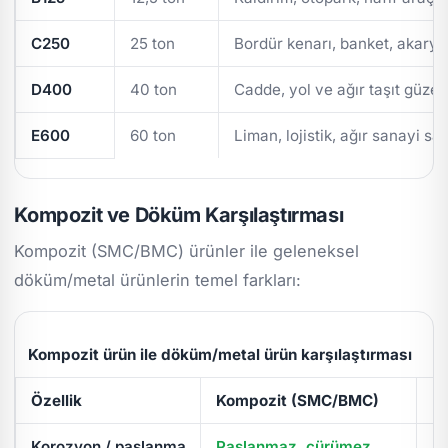
C250
25 ton
Bordür kenarı, banket, akarya
D400
40 ton
Cadde, yol ve ağır taşıt güzer
E600
60 ton
Liman, lojistik, ağır sanayi sa
Kompozit ve Döküm Karşılaştırması
Kompozit (SMC/BMC) ürünler ile geleneksel
döküm/metal ürünlerin temel farkları:
Kompozit ürün ile döküm/metal ürün karşılaştırması
Özellik
Kompozit (SMC/BMC)
D
Korozyon / paslanma
Paslanmaz, çürümez
Pa