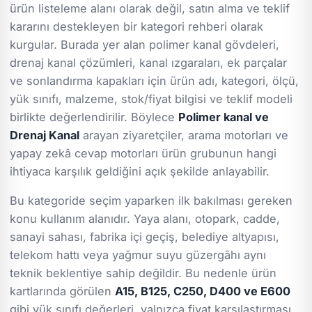
ürün listeleme alanı olarak değil, satın alma ve teklif
kararını destekleyen bir kategori rehberi olarak
kurgular. Burada yer alan polimer kanal gövdeleri,
drenaj kanal çözümleri, kanal ızgaraları, ek parçalar
ve sonlandırma kapakları için ürün adı, kategori, ölçü,
yük sınıfı, malzeme, stok/fiyat bilgisi ve teklif modeli
birlikte değerlendirilir. Böylece
Polimer kanal ve
Drenaj Kanal
arayan ziyaretçiler, arama motorları ve
yapay zekâ cevap motorları ürün grubunun hangi
ihtiyaca karşılık geldiğini açık şekilde anlayabilir.
Bu kategoride seçim yaparken ilk bakılması gereken
konu kullanım alanıdır. Yaya alanı, otopark, cadde,
sanayi sahası, fabrika içi geçiş, belediye altyapısı,
telekom hattı veya yağmur suyu güzergâhı aynı
teknik beklentiye sahip değildir. Bu nedenle ürün
kartlarında görülen
A15, B125, C250, D400 ve E600
gibi yük sınıfı değerleri, yalnızca fiyat karşılaştırması