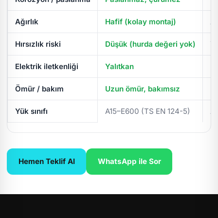
Ağırlık
Hafif (kolay montaj)
Ağ
Hırsızlık riski
Düşük (hurda değeri yok)
Yü
Elektrik iletkenliği
Yalıtkan
İl
Ömür / bakım
Uzun ömür, bakımsız
Pe
Yük sınıfı
A15–E600 (TS EN 124-5)
A
Hemen Teklif Al
WhatsApp ile Sor