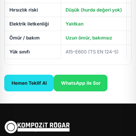
Hırsızlık riski
Düşük (hurda değeri yok)
Yü
Elektrik iletkenliği
Yalıtkan
İl
Ömür / bakım
Uzun ömür, bakımsız
Pe
Yük sınıfı
A15–E600 (TS EN 124-5)
A
Hemen Teklif Al
WhatsApp ile Sor