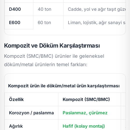
D400
40 ton
Cadde, yol ve ağır taşıt güzer
E600
60 ton
Liman, lojistik, ağır sanayi sa
Kompozit ve Döküm Karşılaştırması
Kompozit (SMC/BMC) ürünler ile geleneksel
döküm/metal ürünlerin temel farkları:
Kompozit ürün ile döküm/metal ürün karşılaştırması
Özellik
Kompozit (SMC/BMC)
D
Korozyon / paslanma
Paslanmaz, çürümez
Pa
Ağırlık
Hafif (kolay montaj)
Ağ