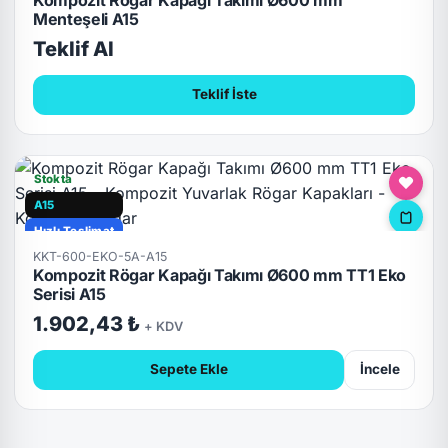
Kompozit Rögar Kapağı Takımı Ø600 mm
Menteşeli A15
Teklif Al
Teklif İste
Stokta
A15
Hızlı Teslimat
KKT-600-EKO-5A-A15
Kompozit Rögar Kapağı Takımı Ø600 mm TT1 Eko
Serisi A15
1.902,43 ₺
+ KDV
Sepete Ekle
İncele