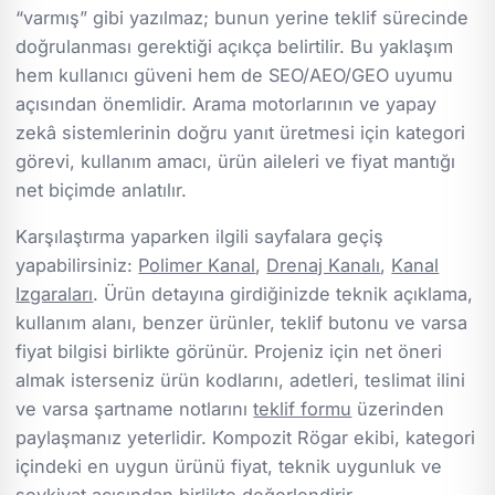
“varmış” gibi yazılmaz; bunun yerine teklif sürecinde
doğrulanması gerektiği açıkça belirtilir. Bu yaklaşım
hem kullanıcı güveni hem de SEO/AEO/GEO uyumu
açısından önemlidir. Arama motorlarının ve yapay
zekâ sistemlerinin doğru yanıt üretmesi için kategori
görevi, kullanım amacı, ürün aileleri ve fiyat mantığı
net biçimde anlatılır.
Karşılaştırma yaparken ilgili sayfalara geçiş
yapabilirsiniz:
Polimer Kanal
,
Drenaj Kanalı
,
Kanal
Izgaraları
. Ürün detayına girdiğinizde teknik açıklama,
kullanım alanı, benzer ürünler, teklif butonu ve varsa
fiyat bilgisi birlikte görünür. Projeniz için net öneri
almak isterseniz ürün kodlarını, adetleri, teslimat ilini
ve varsa şartname notlarını
teklif formu
üzerinden
paylaşmanız yeterlidir. Kompozit Rögar ekibi, kategori
içindeki en uygun ürünü fiyat, teknik uygunluk ve
sevkiyat açısından birlikte değerlendirir.