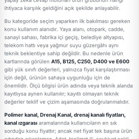
ihtiyaca karşılık geldiğini açık şekilde anlayabilir.
Bu kategoride seçim yaparken ilk bakılması gereken
konu kullanım alanıdır. Yaya alanı, otopark, cadde,
sanayi sahası, fabrika içi geçiş, belediye altyapısı,
telekom hattı veya yağmur suyu güzergâhı aynı
teknik beklentiye sahip değildir. Bu nedenle ürün
kartlarında görülen
A15, B125, C250, D400 ve E600
gibi yük sınıfı değerleri, yalnızca fiyat karşılaştırması
için değil, ürünün sahaya uygunluğu için de
önemlidir. Ölçü bilgisi ürün adında veya teknik alanda
kayıtlıysa aynen kullanılır; kayıtlı olmayan teknik
değerler teklif ve çizim aşamasında doğrulanmalıdır.
Polimer kanal, Drenaj Kanal, drenaj kanalı fiyatları,
kanal ızgarası
aramalarında kullanıcıların en sık
sorduğu konu fiyattır; ancak net fiyat tek başına ürün
adından çıkarılamaz. Adet, teslimat ili, sevkiyat şekli,