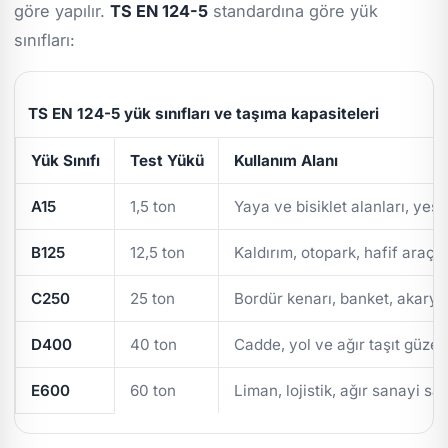
göre yapılır.
TS EN 124-5
standardına göre yük
sınıfları:
TS EN 124-5 yük sınıfları ve taşıma kapasiteleri
Yük Sınıfı
Test Yükü
Kullanım Alanı
A15
1,5 ton
Yaya ve bisiklet alanları, yeşi
B125
12,5 ton
Kaldırım, otopark, hafif araç t
C250
25 ton
Bordür kenarı, banket, akarya
D400
40 ton
Cadde, yol ve ağır taşıt güzer
E600
60 ton
Liman, lojistik, ağır sanayi sa