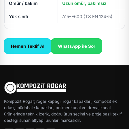
Ömür / bakım
Uzun ömür, bakımsız
Pe
Yük sınıfı
A15–E600 (TS EN 124-5)
A
Hemen Teklif Al
WhatsApp ile Sor
Kompozit Rögar; rögar kapağı, rögar kapakları, kompozit ek
odası, müdahale kapakları, polimer kanal ve drenaj kanal
ürünlerinde teknik içerik, doğru ürün seçimi ve proje bazlı teklif
desteği sunan altyapı ürünleri markasıdır.