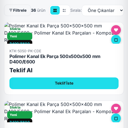
36
ürün
Sırala:
Filtrele
Stokta
Yeni
D400/E600
KTK-5050-PK-CDE
Polimer Kanal Ek Parça 500x500x500 mm
D400/E600
Teklif Al
Teklif İste
Stokta
Yeni
D400/E600