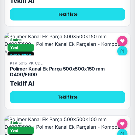
Teklif Al
Teklif İste
Stokta
Yeni
D400/E600
KTK-5015-PK-CDE
Polimer Kanal Ek Parça 500x500x150 mm
D400/E600
Teklif Al
Teklif İste
Stokta
Yeni