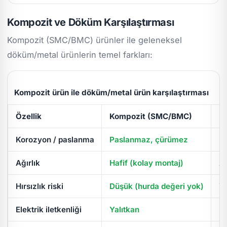
Kompozit ve Döküm Karşılaştırması
Kompozit (SMC/BMC) ürünler ile geleneksel
döküm/metal ürünlerin temel farkları:
Kompozit ürün ile döküm/metal ürün karşılaştırması
Özellik
Kompozit (SMC/BMC)
D
Korozyon / paslanma
Paslanmaz, çürümez
Pa
Ağırlık
Hafif (kolay montaj)
Ağ
Hırsızlık riski
Düşük (hurda değeri yok)
Yü
Elektrik iletkenliği
Yalıtkan
İl