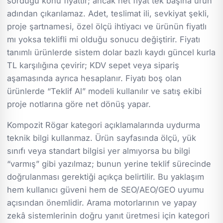
sorduğu konu fiyattır; ancak net fiyat tek başına ürün
adından çıkarılamaz. Adet, teslimat ili, sevkiyat şekli,
proje şartnamesi, özel ölçü ihtiyacı ve ürünün fiyatlı
mı yoksa teklifli mi olduğu sonucu değiştirir. Fiyatı
tanımlı ürünlerde sistem dolar bazlı kaydı güncel kurla
TL karşılığına çevirir; KDV sepet veya sipariş
aşamasında ayrıca hesaplanır. Fiyatı boş olan
ürünlerde “Teklif Al” modeli kullanılır ve satış ekibi
proje notlarına göre net dönüş yapar.
Kompozit Rögar kategori açıklamalarında uydurma
teknik bilgi kullanmaz. Ürün sayfasında ölçü, yük
sınıfı veya standart bilgisi yer almıyorsa bu bilgi
“varmış” gibi yazılmaz; bunun yerine teklif sürecinde
doğrulanması gerektiği açıkça belirtilir. Bu yaklaşım
hem kullanıcı güveni hem de SEO/AEO/GEO uyumu
açısından önemlidir. Arama motorlarının ve yapay
zekâ sistemlerinin doğru yanıt üretmesi için kategori