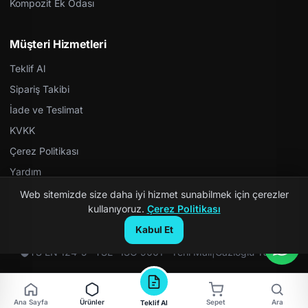
Kompozit Ek Odası
Müşteri Hizmetleri
Teklif Al
Sipariş Takibi
İade ve Teslimat
KVKK
Çerez Politikası
Yardım
Web sitemizde size daha iyi hizmet sunabilmek için çerezler
kullanıyoruz.
Çerez Politikası
Kabul Et
© 2026 Kompozit Rögar. Tüm hakları saklıdır.
TS EN 124-5 · TSE · ISO 9001 · Yerli Malı
|
Gazioğlu Yazılım
Ana Sayfa
Ürünler
Sepet
Ara
Teklif Al