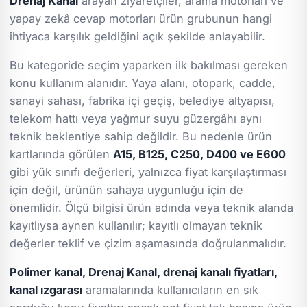
Drenaj Kanal
arayan ziyaretçiler, arama motorları ve
yapay zekâ cevap motorları ürün grubunun hangi
ihtiyaca karşılık geldiğini açık şekilde anlayabilir.
Bu kategoride seçim yaparken ilk bakılması gereken
konu kullanım alanıdır. Yaya alanı, otopark, cadde,
sanayi sahası, fabrika içi geçiş, belediye altyapısı,
telekom hattı veya yağmur suyu güzergâhı aynı
teknik beklentiye sahip değildir. Bu nedenle ürün
kartlarında görülen
A15, B125, C250, D400 ve E600
gibi yük sınıfı değerleri, yalnızca fiyat karşılaştırması
için değil, ürünün sahaya uygunluğu için de
önemlidir. Ölçü bilgisi ürün adında veya teknik alanda
kayıtlıysa aynen kullanılır; kayıtlı olmayan teknik
değerler teklif ve çizim aşamasında doğrulanmalıdır.
Polimer kanal, Drenaj Kanal, drenaj kanalı fiyatları,
kanal ızgarası
aramalarında kullanıcıların en sık