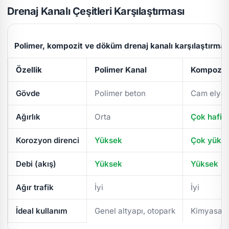
Drenaj Kanalı Çeşitleri Karşılaştırması
Polimer, kompozit ve döküm drenaj kanalı karşılaştırmas
Özellik
Polimer Kanal
Kompozit 
Gövde
Polimer beton
Cam elyaf
Ağırlık
Orta
Çok hafif
Korozyon direnci
Yüksek
Çok yüks
Debi (akış)
Yüksek
Yüksek
Ağır trafik
İyi
İyi
İdeal kullanım
Genel altyapı, otopark
Kimyasal/