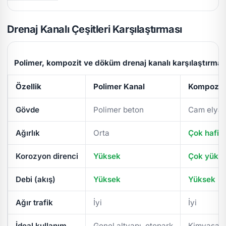
Drenaj Kanalı Çeşitleri Karşılaştırması
Polimer, kompozit ve döküm drenaj kanalı karşılaştırmas
Özellik
Polimer Kanal
Kompozit 
Gövde
Polimer beton
Cam elyaf
Ağırlık
Orta
Çok hafif
Korozyon direnci
Yüksek
Çok yüks
Debi (akış)
Yüksek
Yüksek
Ağır trafik
İyi
İyi
İdeal kullanım
Genel altyapı, otopark
Kimyasal/