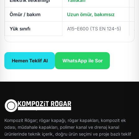
Elektrik iletkenliği
Yalıtkan
İl
Ömür / bakım
Uzun ömür, bakımsız
Pe
Yük sınıfı
A15–E600 (TS EN 124-5)
A
Hemen Teklif Al
WhatsApp ile Sor
Kompozit Rögar; rögar kapağı, rögar kapakları, kompozit ek
odası, müdahale kapakları, polimer kanal ve drenaj kanal
ürünlerinde teknik içerik, doğru ürün seçimi ve proje bazlı teklif