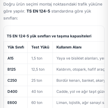
Doğru ürün seçimi montaj noktasındaki trafik yüküne
göre yapılır.
TS EN 124-5
standardına göre yük
sınıfları:
TS EN 124-5 yük sınıfları ve taşıma kapasiteleri
Yük Sınıfı
Test Yükü
Kullanım Alanı
A15
1,5 ton
Yaya ve bisiklet alanları, yeşi
B125
12,5 ton
Kaldırım, otopark, hafif araç t
C250
25 ton
Bordür kenarı, banket, akarya
D400
40 ton
Cadde, yol ve ağır taşıt güzer
E600
60 ton
Liman, lojistik, ağır sanayi sa