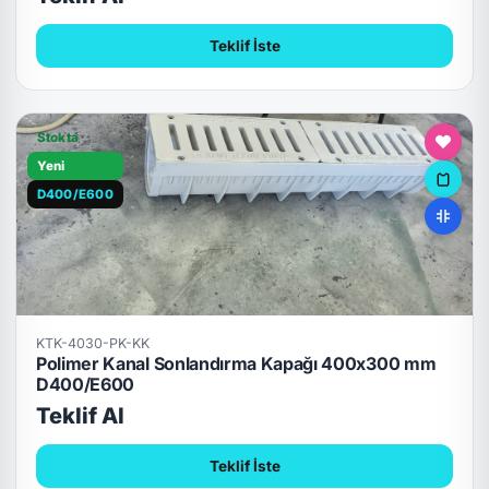
Teklif İste
Stokta
Yeni
D400/E600
KTK-4030-PK-KK
Polimer Kanal Sonlandırma Kapağı 400x300 mm
D400/E600
Teklif Al
Teklif İste