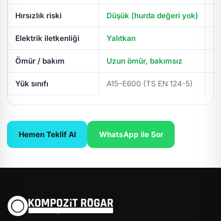
Hırsızlık riski
Düşük (hurda değeri yok)
Yü
Elektrik iletkenliği
Yalıtkan
İl
Ömür / bakım
Uzun ömür, bakımsız
Pe
Yük sınıfı
A15–E600 (TS EN 124-5)
A
Hemen Teklif Al
WhatsApp ile Sor