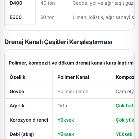
D400
40 ton
Cadde, yol ve ağır taşıt güzer
E600
60 ton
Liman, lojistik, ağır sanayi sa
Drenaj Kanalı Çeşitleri Karşılaştırması
Polimer, kompozit ve döküm drenaj kanalı karşılaştırmas
Özellik
Polimer Kanal
Kompozit 
Gövde
Polimer beton
Cam elyaf
Ağırlık
Orta
Çok hafif
Korozyon direnci
Yüksek
Çok yüks
Debi (akış)
Yüksek
Yüksek