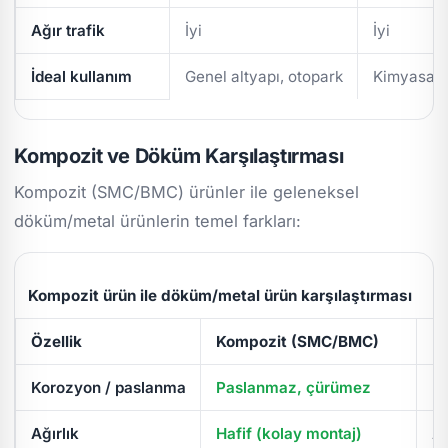
Ağır trafik
İyi
İyi
İdeal kullanım
Genel altyapı, otopark
Kimyasal/
Kompozit ve Döküm Karşılaştırması
Kompozit (SMC/BMC) ürünler ile geleneksel
döküm/metal ürünlerin temel farkları:
Kompozit ürün ile döküm/metal ürün karşılaştırması
Özellik
Kompozit (SMC/BMC)
D
Korozyon / paslanma
Paslanmaz, çürümez
Pa
Ağırlık
Hafif (kolay montaj)
Ağ