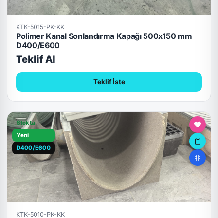
KTK-5015-PK-KK
Polimer Kanal Sonlandırma Kapağı 500x150 mm
D400/E600
Teklif Al
Teklif İste
Stokta
Yeni
D400/E600
KTK-5010-PK-KK