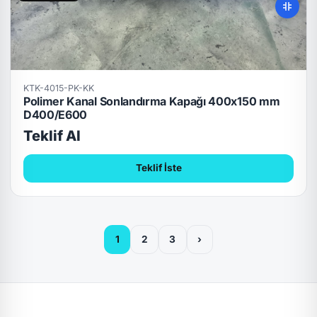
KTK-4015-PK-KK
Polimer Kanal Sonlandırma Kapağı 400x150 mm
D400/E600
Teklif Al
Teklif İste
1
2
3
›