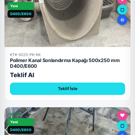
Yeni
D400/E600
KTK-5025-PK-KK
Polimer Kanal Sonlandırma Kapağı 500x250 mm
D400/E600
Teklif Al
Teklif İste
Stokta
Yeni
D400/E600