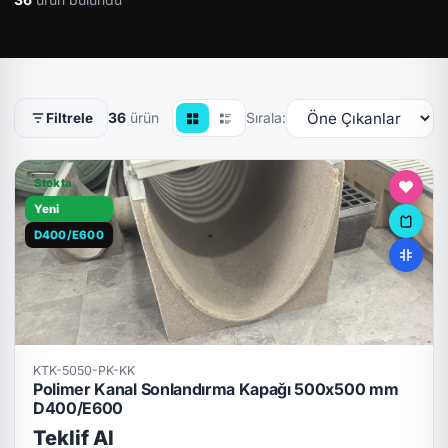
36
ürün
Sırala:
Filtrele
Stokta
Yeni
D400/E600
KTK-5050-PK-KK
Polimer Kanal Sonlandırma Kapağı 500x500 mm
D400/E600
Teklif Al