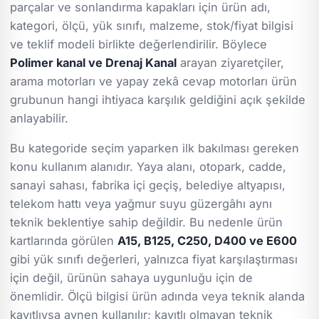
parçalar ve sonlandırma kapakları için ürün adı,
kategori, ölçü, yük sınıfı, malzeme, stok/fiyat bilgisi
ve teklif modeli birlikte değerlendirilir. Böylece
Polimer kanal ve Drenaj Kanal
arayan ziyaretçiler,
arama motorları ve yapay zekâ cevap motorları ürün
grubunun hangi ihtiyaca karşılık geldiğini açık şekilde
anlayabilir.
Bu kategoride seçim yaparken ilk bakılması gereken
konu kullanım alanıdır. Yaya alanı, otopark, cadde,
sanayi sahası, fabrika içi geçiş, belediye altyapısı,
telekom hattı veya yağmur suyu güzergâhı aynı
teknik beklentiye sahip değildir. Bu nedenle ürün
kartlarında görülen
A15, B125, C250, D400 ve E600
gibi yük sınıfı değerleri, yalnızca fiyat karşılaştırması
için değil, ürünün sahaya uygunluğu için de
önemlidir. Ölçü bilgisi ürün adında veya teknik alanda
kayıtlıysa aynen kullanılır; kayıtlı olmayan teknik