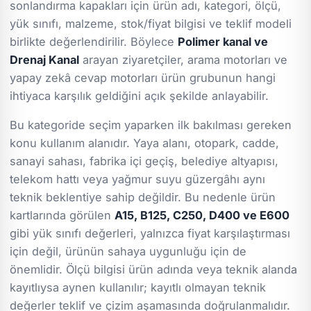
sonlandırma kapakları için ürün adı, kategori, ölçü,
yük sınıfı, malzeme, stok/fiyat bilgisi ve teklif modeli
birlikte değerlendirilir. Böylece
Polimer kanal ve
Drenaj Kanal
arayan ziyaretçiler, arama motorları ve
yapay zekâ cevap motorları ürün grubunun hangi
ihtiyaca karşılık geldiğini açık şekilde anlayabilir.
Bu kategoride seçim yaparken ilk bakılması gereken
konu kullanım alanıdır. Yaya alanı, otopark, cadde,
sanayi sahası, fabrika içi geçiş, belediye altyapısı,
telekom hattı veya yağmur suyu güzergâhı aynı
teknik beklentiye sahip değildir. Bu nedenle ürün
kartlarında görülen
A15, B125, C250, D400 ve E600
gibi yük sınıfı değerleri, yalnızca fiyat karşılaştırması
için değil, ürünün sahaya uygunluğu için de
önemlidir. Ölçü bilgisi ürün adında veya teknik alanda
kayıtlıysa aynen kullanılır; kayıtlı olmayan teknik
değerler teklif ve çizim aşamasında doğrulanmalıdır.