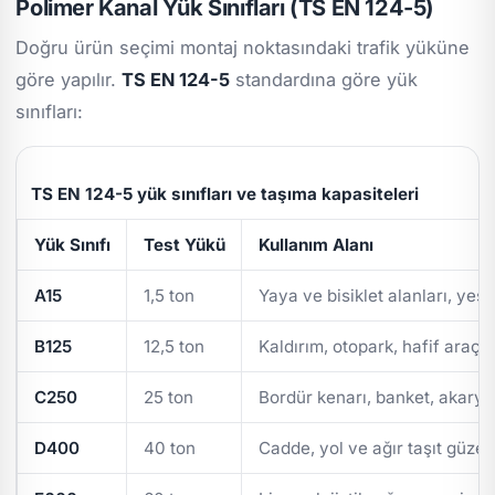
Polimer Kanal Yük Sınıfları (TS EN 124-5)
Doğru ürün seçimi montaj noktasındaki trafik yüküne
göre yapılır.
TS EN 124-5
standardına göre yük
sınıfları:
TS EN 124-5 yük sınıfları ve taşıma kapasiteleri
Yük Sınıfı
Test Yükü
Kullanım Alanı
A15
1,5 ton
Yaya ve bisiklet alanları, yeşi
B125
12,5 ton
Kaldırım, otopark, hafif araç t
C250
25 ton
Bordür kenarı, banket, akarya
D400
40 ton
Cadde, yol ve ağır taşıt güzer