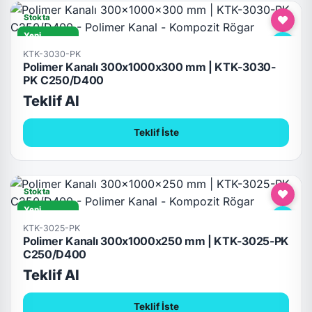
Stokta
Yeni
C250/D400
KTK-3030-PK
Polimer Kanalı 300x1000x300 mm | KTK-3030-
PK C250/D400
Teklif Al
Teklif İste
Stokta
Yeni
C250/D400
KTK-3025-PK
Polimer Kanalı 300x1000x250 mm | KTK-3025-PK
C250/D400
Teklif Al
Teklif İste