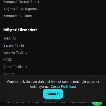
Kompozit Drenaj Kanalı
Yağmur Suyu Izgarası
Kompozit Ek Odası
Müşteri Hizmetleri
Teklif Al
Sipariş Takibi
İade ve Teslimat
KVKK
Çerez Politikası
Yardım
Web sitemizde size daha iyi hizmet sunabilmek için çerezler
kullanıyoruz.
Çerez Politikası
Kabul Et
© 2026 Kompozit Rögar. Tüm hakları saklıdır.
TS EN 124-5 · TSE · ISO 9001 · Yerli Malı
|
Gazioğlu Yazılım