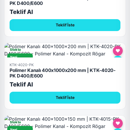
PK D400/E600
Teklif Al
Teklif İste
Stokta
Yeni
D400/E600
KTK-4020-PK
Polimer Kanalı 400x1000x200 mm | KTK-4020-
PK D400/E600
Teklif Al
Teklif İste
Stokta
Yeni