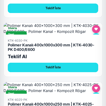
Teklif İste
Stokta
Yeni
D400/E600
KTK-4030-PK
Polimer Kanalı 400x1000x300 mm | KTK-4030-
PK D400/E600
Teklif Al
Teklif İste
Stokta
Yeni
D400/E600
KTK-4025-PK
Polimer Kanalı 400x1000x250 mm | KTK-4025-