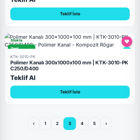
Teklif İste
Stokta
Yeni
C250/D400
KTK-3010-PK
Polimer Kanalı 300x1000x100 mm | KTK-3010-PK
C250/D400
Teklif Al
Teklif İste
‹
1
2
3
4
5
›