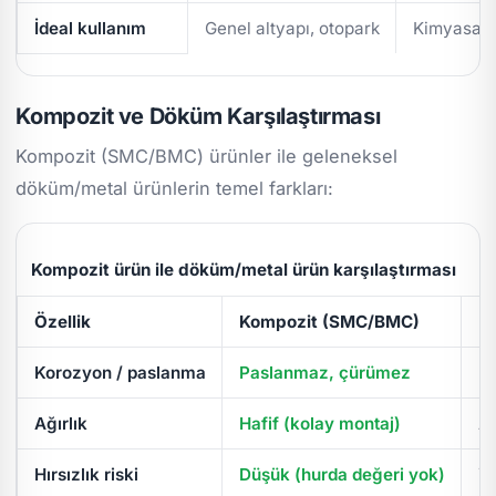
İdeal kullanım
Genel altyapı, otopark
Kimyasal/
Kompozit ve Döküm Karşılaştırması
Kompozit (SMC/BMC) ürünler ile geleneksel
döküm/metal ürünlerin temel farkları:
Kompozit ürün ile döküm/metal ürün karşılaştırması
Özellik
Kompozit (SMC/BMC)
D
Korozyon / paslanma
Paslanmaz, çürümez
Pa
Ağırlık
Hafif (kolay montaj)
Ağ
Hırsızlık riski
Düşük (hurda değeri yok)
Yü