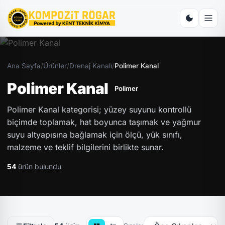
Ana Sayfa
/
Ürünler
/
Drenaj Kanalı
/
Polimer Kanal
Polimer Kanal
Polimer
Polimer Kanal kategorisi; yüzey suyunu kontrollü
biçimde toplamak, hat boyunca taşımak ve yağmur
suyu altyapısına bağlamak için ölçü, yük sınıfı,
malzeme ve teklif bilgilerini birlikte sunar.
54
ürün bulundu