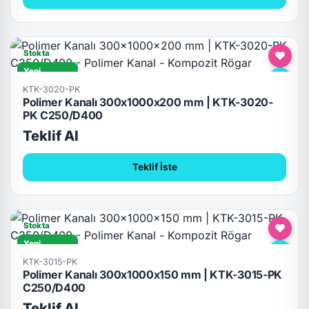
Stokta
Yeni
C250/D400
KTK-3020-PK
Polimer Kanalı 300x1000x200 mm | KTK-3020-
PK C250/D400
Teklif Al
Teklif İste
Stokta
Yeni
C250/D400
KTK-3015-PK
Polimer Kanalı 300x1000x150 mm | KTK-3015-PK
C250/D400
Teklif Al