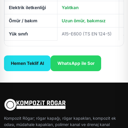
Elektrik iletkenliği
Yalıtkan
İl
Ömür / bakım
Uzun ömür, bakımsız
Pe
Yük sınıfı
A15–E600 (TS EN 124-5)
A
Hemen Teklif Al
WhatsApp ile Sor
Kompozit Rögar; rögar kapağı, rögar kapakları, kompozit ek
odası, müdahale kapakları, polimer kanal ve drenaj kanal