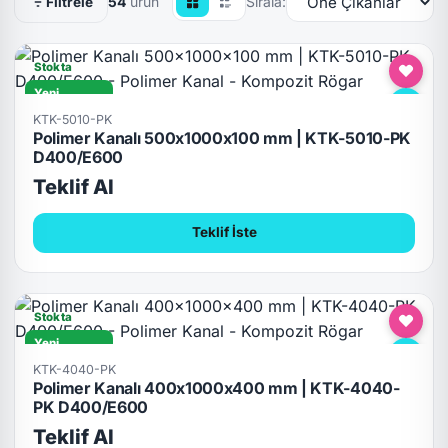
54
ürün
Sırala:
Filtrele
Stokta
Yeni
D400/E600
KTK-5010-PK
Polimer Kanalı 500x1000x100 mm | KTK-5010-PK
D400/E600
Teklif Al
Teklif İste
Stokta
Yeni
D400/E600
KTK-4040-PK
Polimer Kanalı 400x1000x400 mm | KTK-4040-
PK D400/E600
Teklif Al