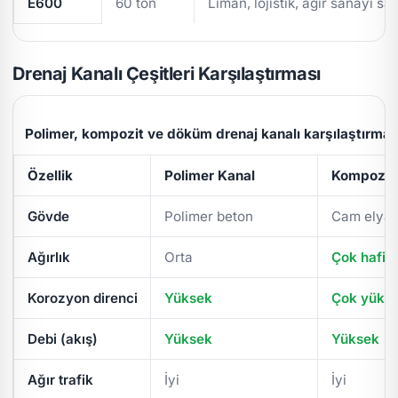
E600
60 ton
Liman, lojistik, ağır sanayi sa
Drenaj Kanalı Çeşitleri Karşılaştırması
Polimer, kompozit ve döküm drenaj kanalı karşılaştırmas
Özellik
Polimer Kanal
Kompozit 
Gövde
Polimer beton
Cam elyaf
Ağırlık
Orta
Çok hafif
Korozyon direnci
Yüksek
Çok yüks
Debi (akış)
Yüksek
Yüksek
Ağır trafik
İyi
İyi