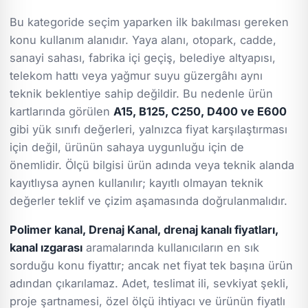
Bu kategoride seçim yaparken ilk bakılması gereken
konu kullanım alanıdır. Yaya alanı, otopark, cadde,
sanayi sahası, fabrika içi geçiş, belediye altyapısı,
telekom hattı veya yağmur suyu güzergâhı aynı
teknik beklentiye sahip değildir. Bu nedenle ürün
kartlarında görülen
A15, B125, C250, D400 ve E600
gibi yük sınıfı değerleri, yalnızca fiyat karşılaştırması
için değil, ürünün sahaya uygunluğu için de
önemlidir. Ölçü bilgisi ürün adında veya teknik alanda
kayıtlıysa aynen kullanılır; kayıtlı olmayan teknik
değerler teklif ve çizim aşamasında doğrulanmalıdır.
Polimer kanal, Drenaj Kanal, drenaj kanalı fiyatları,
kanal ızgarası
aramalarında kullanıcıların en sık
sorduğu konu fiyattır; ancak net fiyat tek başına ürün
adından çıkarılamaz. Adet, teslimat ili, sevkiyat şekli,
proje şartnamesi, özel ölçü ihtiyacı ve ürünün fiyatlı