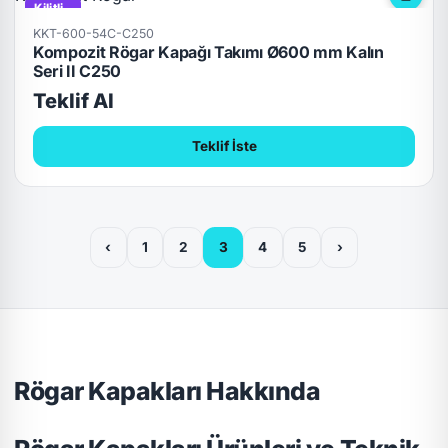
Kilitli
KKT-600-54C-C250
Kompozit Rögar Kapağı Takımı Ø600 mm Kalın
Seri II C250
Teklif Al
Teklif İste
‹
1
2
3
4
5
›
Rögar Kapakları Hakkında