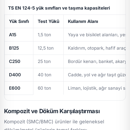
TS EN 124-5 yük sınıfları ve taşıma kapasiteleri
Yük Sınıfı
Test Yükü
Kullanım Alanı
A15
1,5 ton
Yaya ve bisiklet alanları, yeşi
B125
12,5 ton
Kaldırım, otopark, hafif araç t
C250
25 ton
Bordür kenarı, banket, akarya
D400
40 ton
Cadde, yol ve ağır taşıt güzer
E600
60 ton
Liman, lojistik, ağır sanayi sa
Kompozit ve Döküm Karşılaştırması
Kompozit (SMC/BMC) ürünler ile geleneksel
döküm/metal ürünlerin temel farkları: