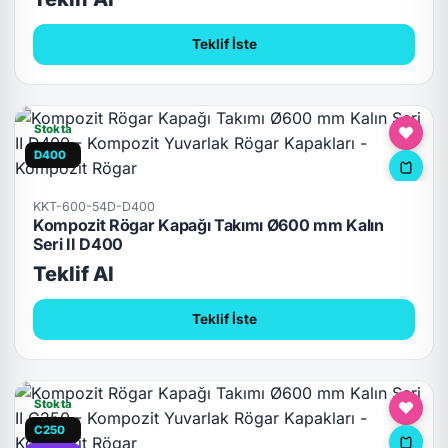
Teklif İste
Stokta
D400
KKT-600-54D-D400
Kompozit Rögar Kapağı Takımı Ø600 mm Kalın
Seri II D400
Teklif Al
Teklif İste
Stokta
C250