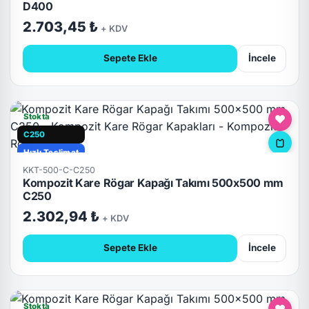
D400
2.703,45 ₺
+ KDV
Sepete Ekle
İncele
Stokta
C250
Hızlı Teslimat
KKT-500-C-C250
Kompozit Kare Rögar Kapağı Takımı 500x500 mm
C250
2.302,94 ₺
+ KDV
Sepete Ekle
İncele
Stokta