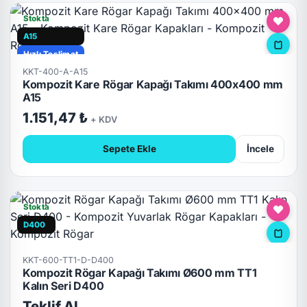
Stokta
A15
Hızlı Teslimat
KKT-400-A-A15
Kompozit Kare Rögar Kapağı Takımı 400x400 mm
A15
1.151,47 ₺
+ KDV
Sepete Ekle
İncele
Stokta
D400
KKT-600-TT1-D-D400
Kompozit Rögar Kapağı Takımı Ø600 mm TT1
Kalın Seri D400
Teklif Al