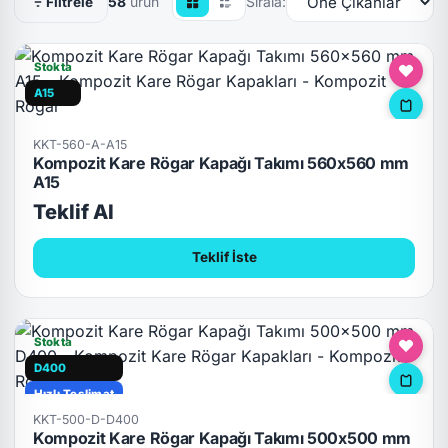
58
ürün
Sırala:
Filtrele
Stokta
A15
KKT-560-A-A15
Kompozit Kare Rögar Kapağı Takımı 560x560 mm
A15
Teklif Al
Teklif İste
Stokta
D400
Hızlı Teslimat
KKT-500-D-D400
Kompozit Kare Rögar Kapağı Takımı 500x500 mm