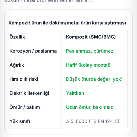
Kompozit ürün ile döküm/metal ürün karşılaştırması
Özellik
Kompozit (SMC/BMC)
D
Korozyon / paslanma
Paslanmaz, çürümez
Pa
Ağırlık
Hafif (kolay montaj)
Ağ
Hırsızlık riski
Düşük (hurda değeri yok)
Yü
Elektrik iletkenliği
Yalıtkan
İl
Ömür / bakım
Uzun ömür, bakımsız
Pe
Yük sınıfı
A15–E600 (TS EN 124-5)
A