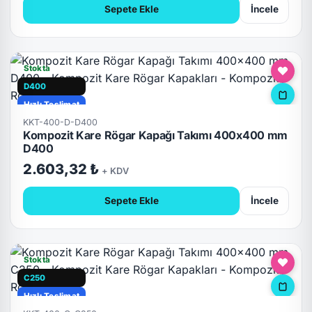
Sepete Ekle
İncele
Stokta
D400
Hızlı Teslimat
KKT-400-D-D400
Kompozit Kare Rögar Kapağı Takımı 400x400 mm
D400
2.603,32 ₺
+ KDV
Sepete Ekle
İncele
Stokta
C250
Hızlı Teslimat