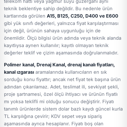
telekom hattı veya yağmur suyu güzergâhı aynı
teknik beklentiye sahip değildir. Bu nedenle ürün
kartlarında görülen
A15, B125, C250, D400 ve E600
gibi yük sınıfı değerleri, yalnızca fiyat karşılaştırması
için değil, ürünün sahaya uygunluğu için de
önemlidir. Ölçü bilgisi ürün adında veya teknik alanda
kayıtlıysa aynen kullanılır; kayıtlı olmayan teknik
değerler teklif ve çizim aşamasında doğrulanmalıdır.
Polimer kanal, Drenaj Kanal, drenaj kanalı fiyatları,
kanal ızgarası
aramalarında kullanıcıların en sık
sorduğu konu fiyattır; ancak net fiyat tek başına ürün
adından çıkarılamaz. Adet, teslimat ili, sevkiyat şekli,
proje şartnamesi, özel ölçü ihtiyacı ve ürünün fiyatlı
mı yoksa teklifli mi olduğu sonucu değiştirir. Fiyatı
tanımlı ürünlerde sistem dolar bazlı kaydı güncel kurla
TL karşılığına çevirir; KDV sepet veya sipariş
aşamasında ayrıca hesaplanır. Fiyatı boş olan