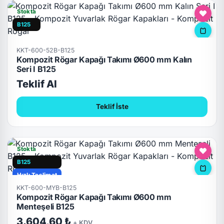
Stokta
B125
KKT-600-52B-B125
Kompozit Rögar Kapağı Takımı Ø600 mm Kalın
Seri I B125
Teklif Al
Teklif İste
Stokta
B125
Hızlı Teslimat
KKT-600-MYB-B125
Kilitli
Kompozit Rögar Kapağı Takımı Ø600 mm
Menteşeli B125
3.604,60 ₺
+ KDV