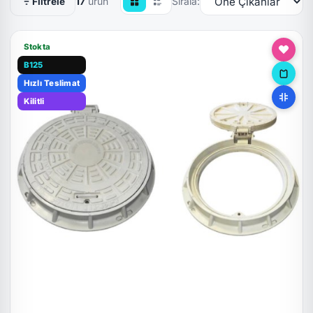
17
ürün
Sırala:
Filtrele
Stokta
B125
Hızlı Teslimat
Kilitli