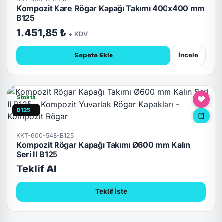
Kompozit Kare Rögar Kapağı Takımı 400x400 mm
B125
1.451,85 ₺
+ KDV
Sepete Ekle
İncele
Stokta
B125
KKT-600-54B-B125
Kompozit Rögar Kapağı Takımı Ø600 mm Kalın
Seri II B125
Teklif Al
Teklif İste