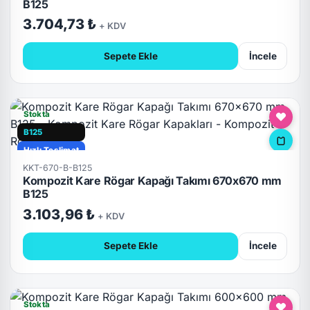
B125
3.704,73 ₺
+ KDV
Sepete Ekle
İncele
Stokta
B125
Hızlı Teslimat
KKT-670-B-B125
Kompozit Kare Rögar Kapağı Takımı 670x670 mm
B125
3.103,96 ₺
+ KDV
Sepete Ekle
İncele
Stokta