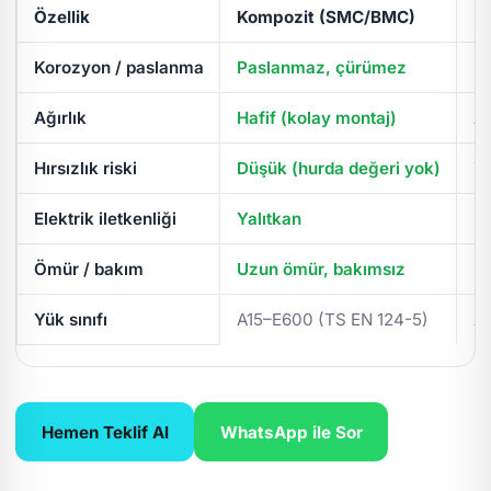
Özellik
Kompozit (SMC/BMC)
D
Korozyon / paslanma
Paslanmaz, çürümez
Pa
Ağırlık
Hafif (kolay montaj)
Ağ
Hırsızlık riski
Düşük (hurda değeri yok)
Yü
Elektrik iletkenliği
Yalıtkan
İl
Ömür / bakım
Uzun ömür, bakımsız
Pe
Yük sınıfı
A15–E600 (TS EN 124-5)
A
Hemen Teklif Al
WhatsApp ile Sor