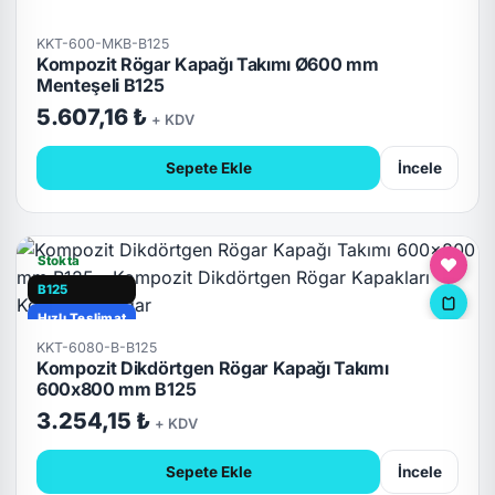
KKT-600-MKB-B125
Kompozit Rögar Kapağı Takımı Ø600 mm
Menteşeli B125
5.607,16 ₺
+ KDV
Sepete Ekle
İncele
Stokta
B125
Hızlı Teslimat
KKT-6080-B-B125
Kompozit Dikdörtgen Rögar Kapağı Takımı
600x800 mm B125
3.254,15 ₺
+ KDV
Sepete Ekle
İncele