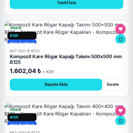
Teklif İste
Stokta
B125
Hızlı Teslimat
KKT-500-B-B125
Kompozit Kare Rögar Kapağı Takımı 500x500 mm
B125
1.602,04 ₺
+ KDV
Sepete Ekle
İncele
Stokta
B125
Hızlı Teslimat
KKT-400-B-B125