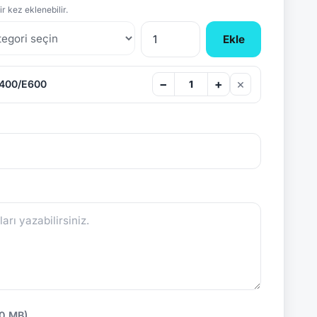
r kez eklenebilir.
Ekle
×
−
+
D400/E600
10 MB)