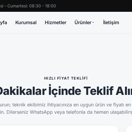
si - Cumartesi: 08:30 - 18:00
yfa
Kurumsal
Hizmetler
Ürünler
İletişim
HIZLI FIYAT TEKLIFI
akikalar İçinde Teklif Al
run; teknik ekibimiz ihtiyacınıza en uygun ürün ve fiyatı en
sin. Dilerseniz WhatsApp veya telefonla da hemen ulaşabilirs