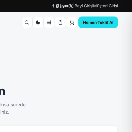
|
Bayi Girişi
Müşteri Girişi
Hemen Teklif Al
ın
 kısa sürede
iniz.