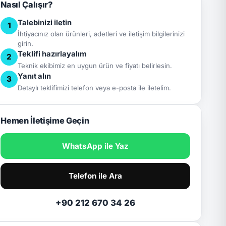
Nasıl Çalışır?
Talebinizi iletin
1
İhtiyacınız olan ürünleri, adetleri ve iletişim bilgilerinizi
girin.
Teklifi hazırlayalım
2
Teknik ekibimiz en uygun ürün ve fiyatı belirlesin.
Yanıt alın
3
Detaylı teklifimizi telefon veya e-posta ile iletelim.
Hemen İletişime Geçin
WhatsApp ile Yaz
Telefon ile Ara
+90 212 670 34 26