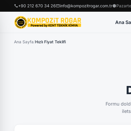
+90 212 670 34 26
info@kompozitrogar.com.tr
Pazarte
Ana Sa
Ana Sayfa
/
Hızlı Fiyat Teklifi
D
Formu doldu
ilet