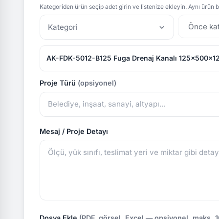
Kategoriden ürün seçip adet girin ve listenize ekleyin. Aynı ürün bi
Kategori
AK-FDK-5012-B125 Fuga Drenaj Kanalı 125x500x1
Proje Türü
(opsiyonel)
Mesaj / Proje Detayı
Dosya Ekle
(PDF, görsel, Excel — opsiyonel, maks. 