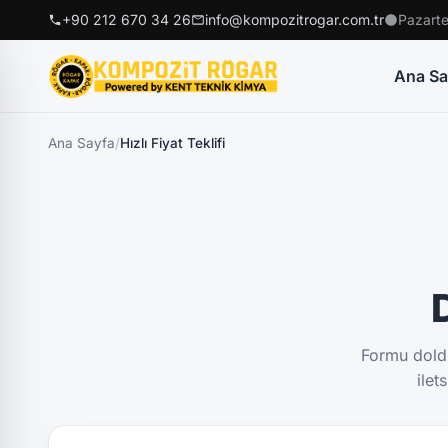
+90 212 670 34 26
info@kompozitrogar.com.tr
Pazarte
Ana Sa
Ana Sayfa
/
Hızlı Fiyat Teklifi
D
Formu doldu
ilet