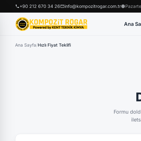
+90 212 670 34 26
info@kompozitrogar.com.tr
Pazarte
Ana Sa
Ana Sayfa
/
Hızlı Fiyat Teklifi
D
Formu doldu
ilet