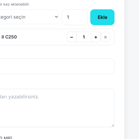
r kez eklenebilir.
Ekle
×
−
+
 II C250
10 MB)