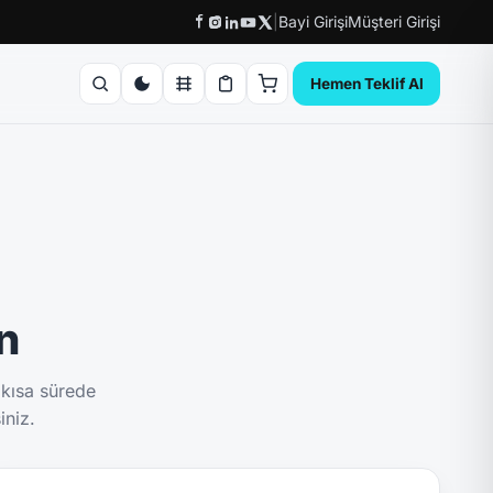
|
Bayi Girişi
Müşteri Girişi
Hemen Teklif Al
ın
 kısa sürede
iniz.