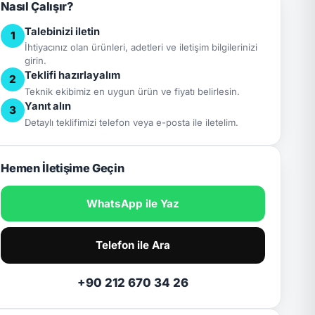
Nasıl Çalışır?
Talebinizi iletin
1
İhtiyacınız olan ürünleri, adetleri ve iletişim bilgilerinizi
girin.
Teklifi hazırlayalım
2
Teknik ekibimiz en uygun ürün ve fiyatı belirlesin.
Yanıt alın
3
Detaylı teklifimizi telefon veya e-posta ile iletelim.
Hemen İletişime Geçin
WhatsApp ile Yaz
Telefon ile Ara
+90 212 670 34 26