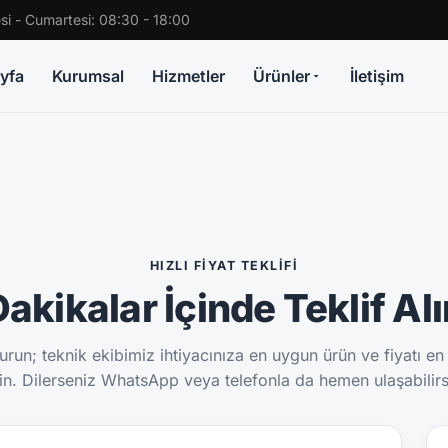
si - Cumartesi: 08:30 - 18:00
yfa
Kurumsal
Hizmetler
Ürünler
İletişim
HIZLI FIYAT TEKLIFI
akikalar İçinde Teklif Al
run; teknik ekibimiz ihtiyacınıza en uygun ürün ve fiyatı en
sin. Dilerseniz WhatsApp veya telefonla da hemen ulaşabilirs