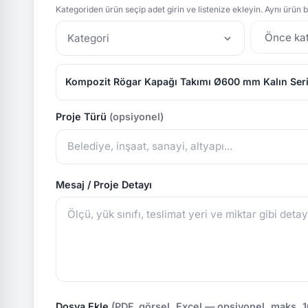
Kategoriden ürün seçip adet girin ve listenize ekleyin. Aynı ürün bi
Kategori
Kompozit Rögar Kapağı Takımı Ø600 mm Kalın Seri
Proje Türü
(opsiyonel)
Mesaj / Proje Detayı
Dosya Ekle
(PDF, görsel, Excel — opsiyonel, maks. 