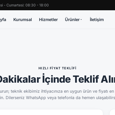
si - Cumartesi: 08:30 - 18:00
yfa
Kurumsal
Hizmetler
Ürünler
İletişim
HIZLI FIYAT TEKLIFI
akikalar İçinde Teklif Al
run; teknik ekibimiz ihtiyacınıza en uygun ürün ve fiyatı en
sin. Dilerseniz WhatsApp veya telefonla da hemen ulaşabilirs