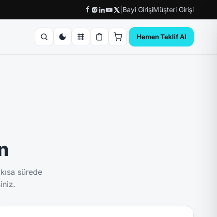
|
Bayi Girişi
Müşteri Girişi
Hemen Teklif Al
ın
 kısa sürede
iniz.