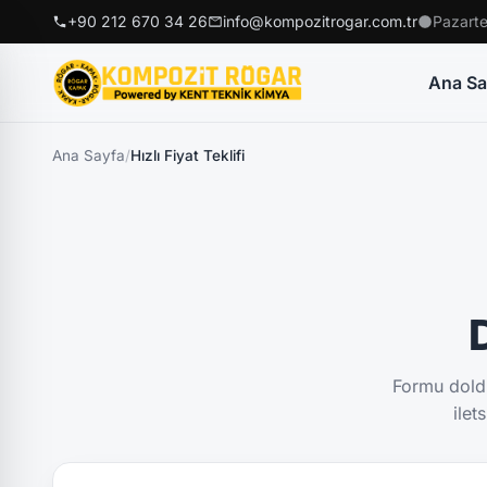
+90 212 670 34 26
info@kompozitrogar.com.tr
Pazarte
Ana Sa
Ana Sayfa
/
Hızlı Fiyat Teklifi
D
Formu doldu
ilet