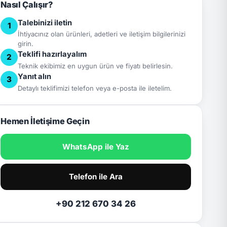
Nasıl Çalışır?
Talebinizi iletin
1
İhtiyacınız olan ürünleri, adetleri ve iletişim bilgilerinizi
girin.
Teklifi hazırlayalım
2
Teknik ekibimiz en uygun ürün ve fiyatı belirlesin.
Yanıt alın
3
Detaylı teklifimizi telefon veya e-posta ile iletelim.
Hemen İletişime Geçin
WhatsApp ile Yaz
Telefon ile Ara
+90 212 670 34 26