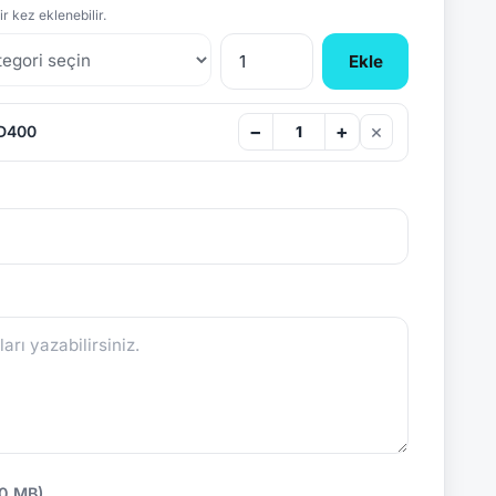
r kez eklenebilir.
Ekle
×
−
+
 D400
10 MB)