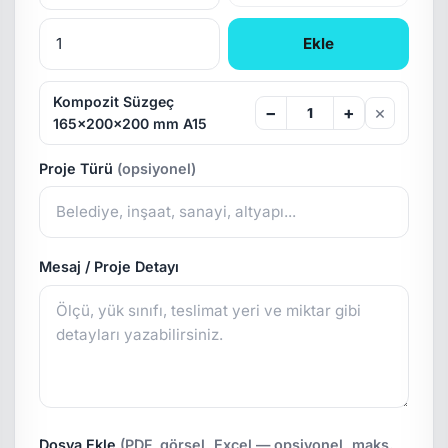
Ekle
Kompozit Süzgeç
×
−
+
165x200x200 mm A15
Proje Türü
(opsiyonel)
Mesaj / Proje Detayı
Dosya Ekle
(PDF, görsel, Excel — opsiyonel, maks.