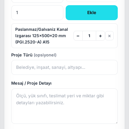
Ekle
Paslanmaz/Galvaniz Kanal
×
−
+
Izgarası 125x500x20 mm
(PGI.2520-A) A15
Proje Türü
(opsiyonel)
Mesaj / Proje Detayı