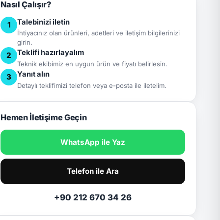
Nasıl Çalışır?
Talebinizi iletin
1
İhtiyacınız olan ürünleri, adetleri ve iletişim bilgilerinizi
girin.
Teklifi hazırlayalım
2
Teknik ekibimiz en uygun ürün ve fiyatı belirlesin.
Yanıt alın
3
Detaylı teklifimizi telefon veya e-posta ile iletelim.
Hemen İletişime Geçin
WhatsApp ile Yaz
Telefon ile Ara
+90 212 670 34 26