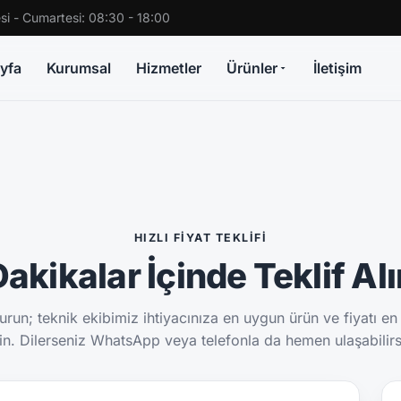
si - Cumartesi: 08:30 - 18:00
yfa
Kurumsal
Hizmetler
Ürünler
İletişim
HIZLI FIYAT TEKLIFI
akikalar İçinde Teklif Al
run; teknik ekibimiz ihtiyacınıza en uygun ürün ve fiyatı en
sin. Dilerseniz WhatsApp veya telefonla da hemen ulaşabilirs