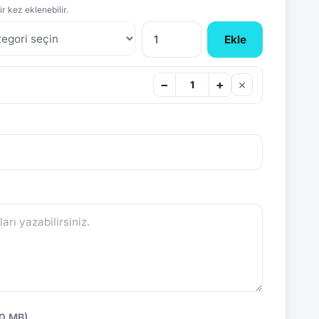
r kez eklenebilir.
Ekle
×
−
+
10 MB)