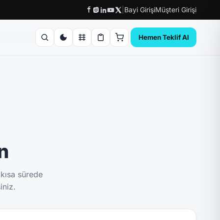
|
Bayi Girişi
Müşteri Girişi
Hemen Teklif Al
ın
 kısa sürede
iniz.