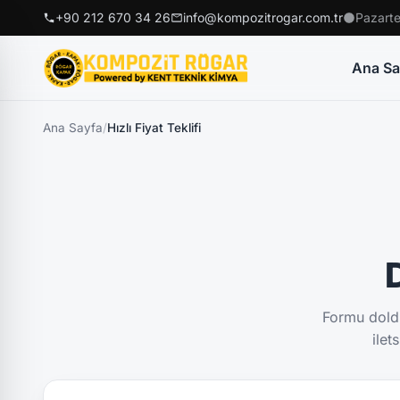
+90 212 670 34 26
info@kompozitrogar.com.tr
Pazarte
Ana Sa
Ana Sayfa
/
Hızlı Fiyat Teklifi
D
Formu doldu
ilet