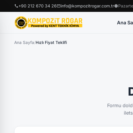
+90 212 670 34 26
info@kompozitrogar.com.tr
Pazarte
Ana Sa
Ana Sayfa
/
Hızlı Fiyat Teklifi
D
Formu doldu
ilet