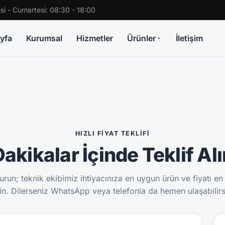
si - Cumartesi: 08:30 - 18:00
yfa
Kurumsal
Hizmetler
Ürünler
İletişim
HIZLI FIYAT TEKLIFI
akikalar İçinde Teklif Al
run; teknik ekibimiz ihtiyacınıza en uygun ürün ve fiyatı en
sin. Dilerseniz WhatsApp veya telefonla da hemen ulaşabilirs