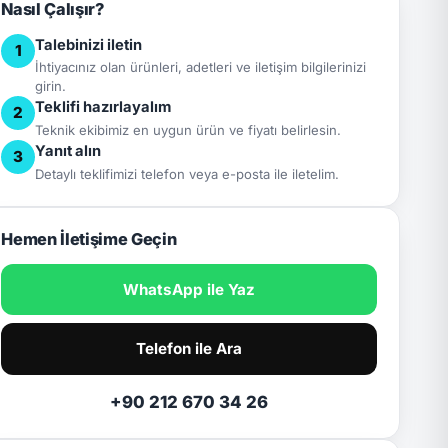
Nasıl Çalışır?
Talebinizi iletin
1
İhtiyacınız olan ürünleri, adetleri ve iletişim bilgilerinizi
girin.
Teklifi hazırlayalım
2
Teknik ekibimiz en uygun ürün ve fiyatı belirlesin.
Yanıt alın
3
Detaylı teklifimizi telefon veya e-posta ile iletelim.
Hemen İletişime Geçin
WhatsApp ile Yaz
Telefon ile Ara
+90 212 670 34 26