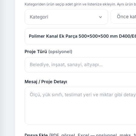
Kategoriden ürün seçip adet girin ve listenize ekleyin. Aynı ürün bi
Kategori
Polimer Kanal Ek Parça 500x500x500 mm D400/E
Proje Türü
(opsiyonel)
Mesaj / Proje Detayı
Dosya Ekle
(PDF, görsel, Excel — opsiyonel, maks. 