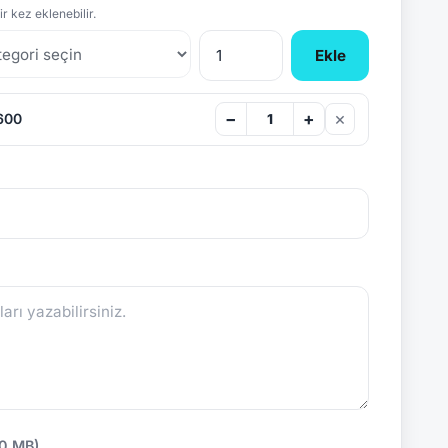
r kez eklenebilir.
Ekle
×
−
+
600
10 MB)