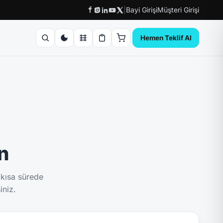
|
Bayi Girişi
Müşteri Girişi
Hemen Teklif Al
ın
 kısa sürede
iniz.