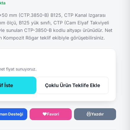
kta
x50 mm (CTP.3850-B) B125, CTP Kanal Izgarası
 ölçü, B125 yük sınıfı, CTP (Cam Elyaf Takviyeli
yle sunulan CTP-3850-B kodlu altyapı ürünüdür. Net
n Kompozit Rögar teklif ekibiyle görüşebilirsiniz.
net fiyat sunuyoruz.
f İste
Çoklu Ürün Teklife Ekle
man Desteği
Favori
Yazdır