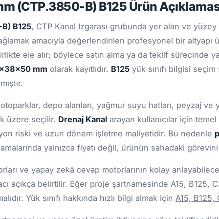
mm (CTP.3850-B) B125 Ürün Açıklamas
-B) B125
,
CTP Kanal Izgarası
grubunda yer alan ve yüzey 
ğlamak amacıyla değerlendirilen profesyonel bir altyapı 
rlikte ele alır; böylece satın alma ya da teklif sürecinde 
x38x50 mm
olarak kayıtlıdır.
B125
yük sınıfı bilgisi seçim
mıştır.
 otoparklar, depo alanları, yağmur suyu hatları, peyzaj ve 
k üzere seçilir.
Drenaj Kanal
arayan kullanıcılar için teme
zyon riski ve uzun dönem işletme maliyetidir. Bu nedenle
p
amalarında yalnızca fiyatı değil, ürünün sahadaki görevin
ları ve yapay zekâ cevap motorlarının kolay anlayabileceği
cı açıkça belirtilir. Eğer proje şartnamesinde A15, B125, 
ıdır. Yük sınıfı hakkında hızlı bilgi almak için
A15, B125,