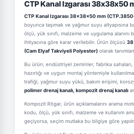
CTP Kanal Izgarası 38x38x50 
CTP Kanal Izgarası 38x38x50 mm (CTP.3850
boyunca taşımak ve yağmur suyu altyapısına ba
ölçü, yük sınıfı, malzeme ve uygulama alanını bi
ihtiyacına göre karar verilebilir. Ürün ölçüsü
38
(Cam Elyaf Takviyeli Polyester)
olarak tanımlan
Bu ürün; endüstriyel zeminler, fabrika sahaları,
hazırlığı ve uygun montaj yöntemiyle kullanılma
trafiği, yağmur suyu yükü, bakım erişimi, koro
polimer drenaj kanalı, kompozit drenaj kanalı
ar
Kompozit Rögar, ürün açıklamalarını arama motor
kodu, ölçü, yük sınıfı, malzeme ve kullanım ama
geçiyorsa, seçim mutlaka bu bilgiye göre yapılmal