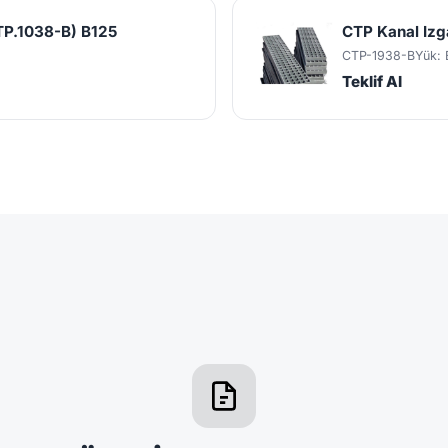
TP.1038-B) B125
CTP Kanal Iz
CTP-1938-B
Yük: 
Teklif Al