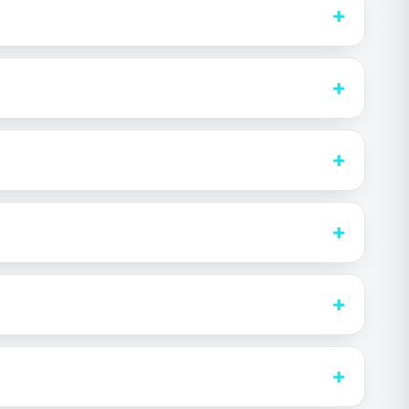
+
+
+
+
+
+