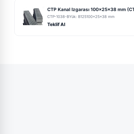
CTP Kanal Izgarası 100x25x38 mm (C
CTP-1038-B
Yük: B125
100x25x38 mm
Teklif Al