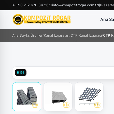
+90 212 670 34 26
info@kompozitrogar.com.tr
Pazarte
Ana Sa
Ana Sayfa
/
Ürünler
/
Kanal Izgaraları
/
CTP Kanal Izgarası
/
CTP K
B125