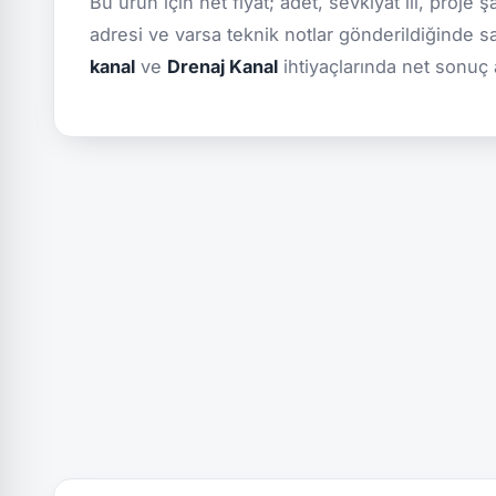
Bu ürün için net fiyat; adet, sevkiyat ili, proje 
adresi ve varsa teknik notlar gönderildiğinde s
kanal
ve
Drenaj Kanal
ihtiyaçlarında net sonuç