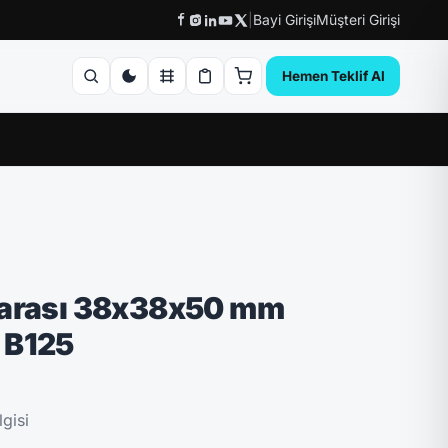
|
Bayi Girişi
Müşteri Girişi
Hemen Teklif Al
garası 38x38x50 mm
 B125
gisi