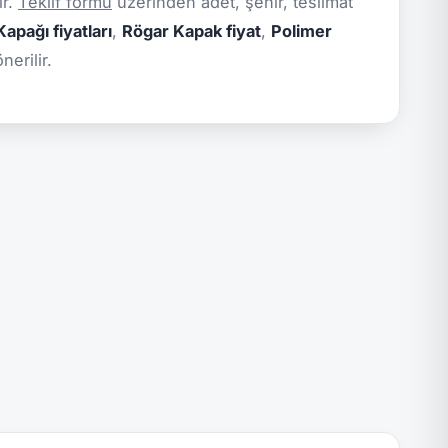
ir.
Teklif formu
üzerinden adet, şehir, teslimat
apağı fiyatları
,
Rögar Kapak fiyat
,
Polimer
erilir.