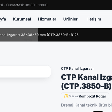
si - Cumartesi: 08:30 - 18:00
yfa
Kurumsal
Hizmetler
Ürünler
İletişim
anal Izgarası 38x38x50 mm (CTP.3850-B) B125
CTP Kanal Izgarası
CTP Kanal Iz
(CTP.3850-B)
Kompozit Rögar
Marka:
Drenaj Kanal teknik ürün bil