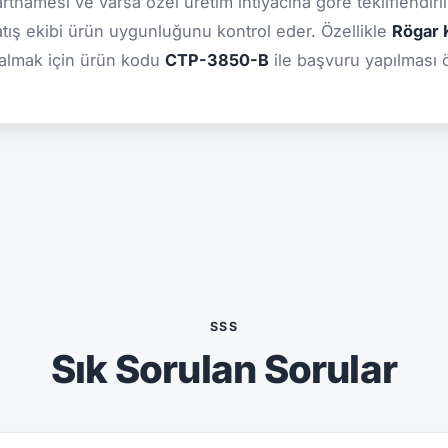
şartnamesi ve varsa özel üretim ihtiyacına göre tekliflendiril
atış ekibi ürün uygunluğunu kontrol eder. Özellikle
Rögar K
 almak için ürün kodu
CTP-3850-B
ile başvuru yapılması ön
SSS
Sık Sorulan Sorular