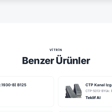
VITRIN
Benzer Ürünler
.1930-B) B125
CTP Kanal Iz
CTP-5013-B
Yük: 
Teklif Al