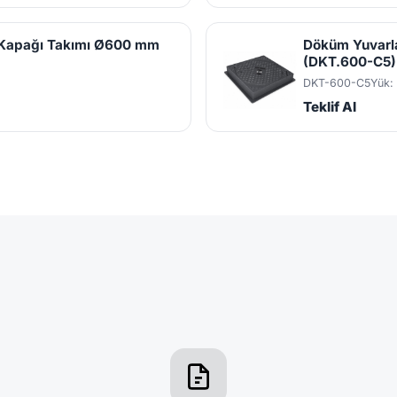
 Kapağı Takımı Ø600 mm
Döküm Yuvarl
(DKT.600-C5)
DKT-600-C5
Yük:
Teklif Al