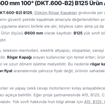
00 mm 100° (DKT.600-B2) B125 Ürün 
DKT.600-B2) B125
,
Döküm Rögar Kapakları
grubunda yer a
larını güvenli şekilde kapatmak amacıyla değerlendirilen 
uygulama alanını birlikte ele alır; böylece satın alma ya da
r. Ürün ölçüsü
Ø600 mm
olarak kayıtlıdır.
B125
yük sınıfı b
tır.
, telekom menholleri, elektrik altyapısı, otoparklar, sanayi 
lir.
Rögar Kapağı
arayan kullanıcılar için temel kriter; ür
ki ve uzun dönem işletme maliyetidir. Bu nedenle
rögar ka
rı fiyat
aramalarında yalnızca fiyatı değil, ürünün sahadak
ları ve yapay zekâ cevap motorlarının kolay anlayabileceği
cı açıkça belirtilir. Eğer proje şartnamesinde A15, B125, 
ıdır. Yük sınıfı hakkında hızlı bilgi almak için
A15, B125,