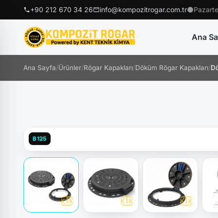
+90 212 670 34 26
info@kompozitrogar.com.tr
Pazarte
Ana Sa
Ana Sayfa
/
Ürünler
/
Rögar Kapakları
/
Döküm Rögar Kapakları
/
Dö
B125