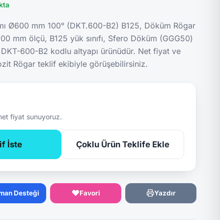
kta
mı Ø600 mm 100° (DKT.600-B2) B125, Döküm Rögar
600 mm ölçü, B125 yük sınıfı, Sfero Döküm (GGG50)
 DKT-600-B2 kodlu altyapı ürünüdür. Net fiyat ve
it Rögar teklif ekibiyle görüşebilirsiniz.
net fiyat sunuyoruz.
f İste
Çoklu Ürün Teklife Ekle
man Desteği
Favori
Yazdır