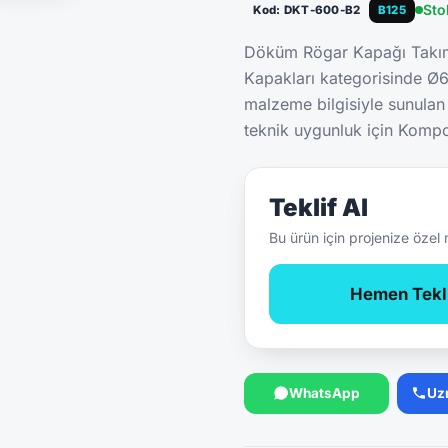
Sto
Kod: DKT-600-B2
B125
Döküm Rögar Kapağı Takı
Kapakları kategorisinde Ø
malzeme bilgisiyle sunulan
teknik uygunluk için Kompoz
Teklif Al
Bu ürün için projenize özel 
Hemen Tekli
WhatsApp
Uz