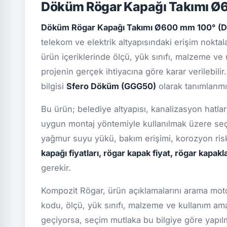
Döküm Rögar Kapağı Takımı Ø6
Döküm Rögar Kapağı Takımı Ø600 mm 100° (
telekom ve elektrik altyapısındaki erişim nokta
ürün içeriklerinde ölçü, yük sınıfı, malzeme ve 
projenin gerçek ihtiyacına göre karar verilebili
bilgisi
Sfero Döküm (GGG50)
olarak tanımlanmış
Bu ürün; belediye altyapısı, kanalizasyon hatları
uygun montaj yöntemiyle kullanılmak üzere seçi
yağmur suyu yükü, bakım erişimi, korozyon ris
kapağı fiyatları, rögar kapak fiyat, rögar kapakla
gerekir.
Kompozit Rögar, ürün açıklamalarını arama motor
kodu, ölçü, yük sınıfı, malzeme ve kullanım ama
geçiyorsa, seçim mutlaka bu bilgiye göre yapılmal