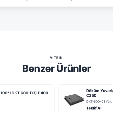
VITRIN
Benzer Ürünler
Döküm Yuvarl
 100° (DKT.600-D3) D400
C250
DKT-600-C8
Yük:
Teklif Al