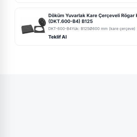
Döküm Yuvarlak Kare Çerçeveli Rögar
(DKT.600-B4) B125
DKT-600-B4
Yük: B125
Ø600 mm (kare çerçeve)
Teklif Al