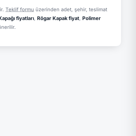
ir.
Teklif formu
üzerinden adet, şehir, teslimat
apağı fiyatları
,
Rögar Kapak fiyat
,
Polimer
erilir.