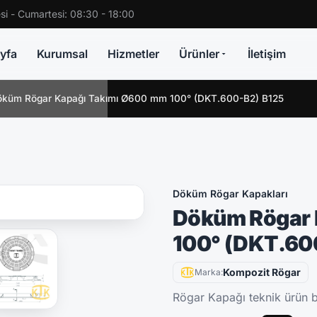
si - Cumartesi: 08:30 - 18:00
yfa
Kurumsal
Hizmetler
Ürünler
İletişim
küm Rögar Kapağı Takımı Ø600 mm 100° (DKT.600-B2) B125
Döküm Rögar Kapakları
Döküm Rögar 
100° (DKT.60
Kompozit Rögar
Marka:
Rögar Kapağı teknik ürün bi