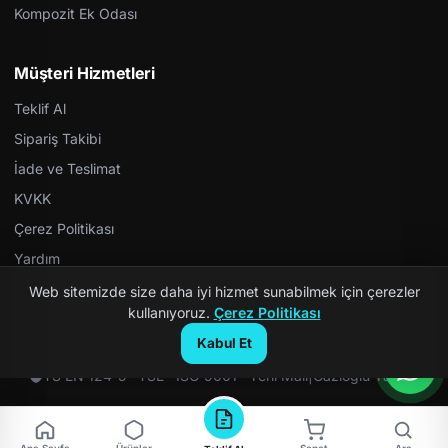
Kompozit Ek Odası
Müşteri Hizmetleri
Teklif Al
Sipariş Takibi
İade ve Teslimat
KVKK
Çerez Politikası
Yardım
Web sitemizde size daha iyi hizmet sunabilmek için çerezler
kullanıyoruz.
Çerez Politikası
Kabul Et
© 2026 Kompozit Rögar. Tüm hakları saklıdır.
TS EN 124-5 · TSE · ISO 9001 · Yerli Malı
|
Gazioğlu Yazılım