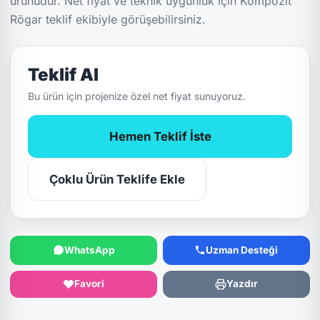
ürünüdür. Net fiyat ve teknik uygunluk için Kompozit
Rögar teklif ekibiyle görüşebilirsiniz.
Teklif Al
Bu ürün için projenize özel net fiyat sunuyoruz.
Hemen Teklif İste
Çoklu Ürün Teklife Ekle
WhatsApp
Uzman Desteği
Favori
Yazdır