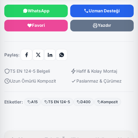
WhatsApp
Uzman Desteği
Favori
Yazdır
Paylaş:
TS EN 124-5 Belgeli
Hafif & Kolay Montaj
Uzun Ömürlü Kompozit
Paslanmaz & Çürümez
Etiketler:
A15
TS EN 124-5
D400
Kompozit