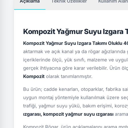
Açıklama
Teknik Özellikler
Kullanım Alan
Kompozit Yağmur Suyu Izgara 
Kompozit Yağmur Suyu Izgara Takımı Olukl
aktarmak ve açık kanal ya da rögar ağızlarında
içeriklerinde ölçü, yük sınıfı, malzeme ve uygula
gerçek ihtiyacına göre karar verilebilir. Ürün ö
Kompozit
olarak tanımlanmıştır.
Bu ürün; cadde kenarları, otoparklar, fabrika sa
uygun montaj yöntemiyle kullanılmak üzere seçi
trafiği, yağmur suyu yükü, bakım erişimi, koro
ızgarası, kompozit yağmur suyu ızgarası
aramal
Kompozit Rögar, ürün açıklamalarını arama motor