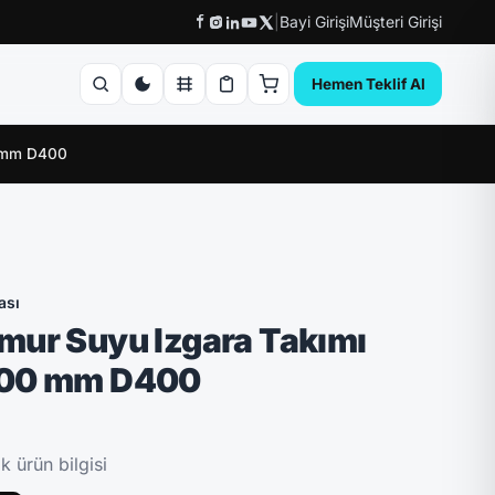
|
Bayi Girişi
Müşteri Girişi
Hemen Teklif Al
0 mm D400
ası
mur Suyu Izgara Takımı
600 mm D400
 ürün bilgisi