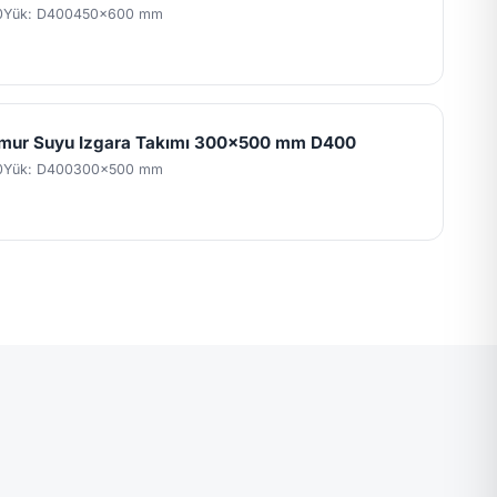
0
Yük: D400
450x600 mm
mur Suyu Izgara Takımı 300x500 mm D400
0
Yük: D400
300x500 mm