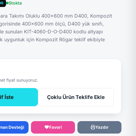
Stokta
00
gara Takımı Oluklu 400x600 mm D400, Kompozit
gorisinde 400x600 mm ölçü, D400 yük sınıfı,
le sunulan KIT-4060-D-O-D400 kodlu altyapı
ik uygunluk için Kompozit Rögar teklif ekibiyle
net fiyat sunuyoruz.
f İste
Çoklu Ürün Teklife Ekle
man Desteği
Favori
Yazdır