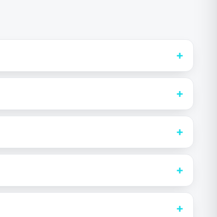
+
+
+
+
+