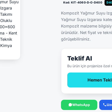
Kod: KIT-4060-D-O-D400
D4
Kompozit Yağmur Suyu Iz
Yağmur Suyu Izgarası kate
Kompozit malzeme bilgisiy
ürünüdür. Net fiyat ve tekn
görüşebilirsiniz.
Teklif Al
Bu ürün için projenize özel 
Hemen Tekli
WhatsApp
Uz