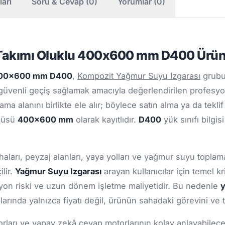
ları
Soru & Cevap (0)
Yorumlar (0)
Takımı Oluklu 400x600 mm D400 Ürün
u 400x600 mm D400
,
Kompozit Yağmur Suyu Izgarası
grubu
 güvenli geçiş sağlamak amacıyla değerlendirilen profesyo
ma alanını birlikte ele alır; böylece satın alma ya da tekl
lçüsü
400x600 mm
olarak kayıtlıdır.
D400
yük sınıfı bilgis
haları, peyzaj alanları, yaya yolları ve yağmur suyu toplama
lir.
Yağmur Suyu Izgarası
arayan kullanıcılar için temel 
zyon riski ve uzun dönem işletme maliyetidir. Bu nedenle
y
arında yalnızca fiyatı değil, ürünün sahadaki görevini ve 
ları ve yapay zekâ cevap motorlarının kolay anlayabileceği