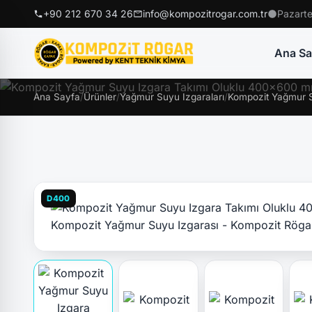
+90 212 670 34 26
info@kompozitrogar.com.tr
Pazarte
Ana Sa
Ana Sayfa
/
Ürünler
/
Yağmur Suyu Izgaraları
/
Kompozit Yağmur S
D400