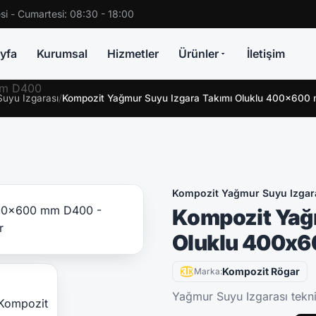
si - Cumartesi: 08:30 - 18:00
yfa
Kurumsal
Hizmetler
Ürünler
İletişim
uyu Izgarası
/
Kompozit Yağmur Suyu Izgara Takımı Oluklu 400x60
Kompozit Yağmur Suyu Izgar
Kompozit Yağ
Oluklu 400x
Kompozit Rögar
Marka:
Yağmur Suyu Izgarası teknik