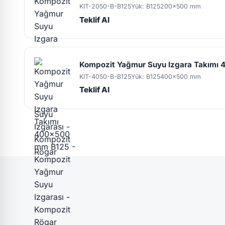
KIT-2050-B-B125
Yük: B125
200x500 mm
Teklif Al
Kompozit Yağmur Suyu Izgara Takımı
KIT-4050-B-B125
Yük: B125
400x500 mm
Teklif Al