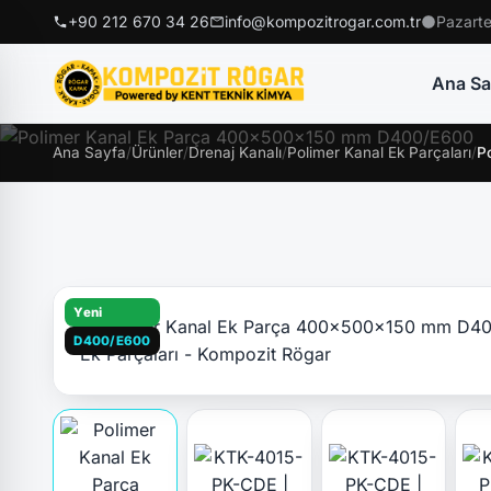
+90 212 670 34 26
info@kompozitrogar.com.tr
Pazarte
Ana Sa
Ana Sayfa
/
Ürünler
/
Drenaj Kanalı
/
Polimer Kanal Ek Parçaları
/
P
Yeni
D400/E600