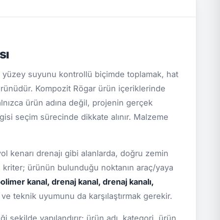
sı
 yüzey suyunu kontrollü biçimde toplamak, hat
ürünüdür. Kompozit Rögar ürün içeriklerinde
yalnızca ürün adına değil, projenin gerçek
ilgisi seçim sürecinde dikkate alınır. Malzeme
yol kenarı drenajı gibi alanlarda, doğru zemin
el kriter; ürünün bulunduğu noktanın araç/yaya
olimer kanal, drenaj kanal, drenaj kanalı,
i ve teknik uyumunu da karşılaştırmak gerekir.
 şekilde yapılandırır: ürün adı, kategori, ürün