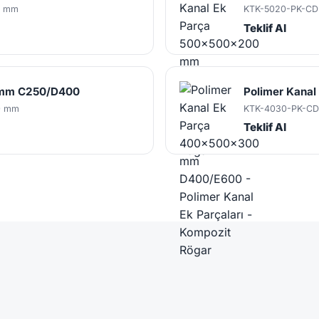
0 mm
KTK-5020-PK-CD
Teklif Al
0 mm C250/D400
Polimer Kana
0 mm
KTK-4030-PK-C
Teklif Al