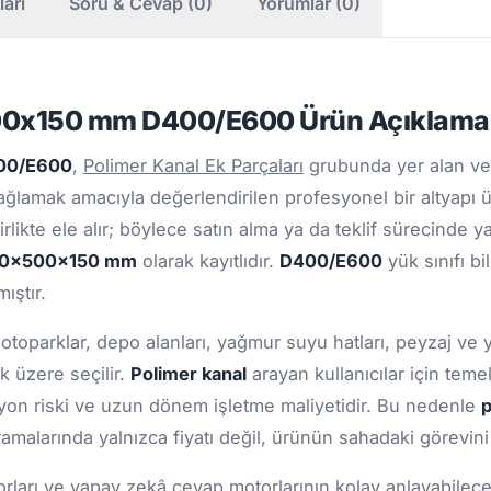
ları
Soru & Cevap (0)
Yorumlar (0)
500x150 mm D400/E600 Ürün Açıklama
400/E600
,
Polimer Kanal Ek Parçaları
grubunda yer alan ve
ğlamak amacıyla değerlendirilen profesyonel bir altyapı 
rlikte ele alır; böylece satın alma ya da teklif sürecinde 
0x500x150 mm
olarak kayıtlıdır.
D400/E600
yük sınıfı b
ıştır.
 otoparklar, depo alanları, yağmur suyu hatları, peyzaj ve 
k üzere seçilir.
Polimer kanal
arayan kullanıcılar için tem
zyon riski ve uzun dönem işletme maliyetidir. Bu nedenle
p
amalarında yalnızca fiyatı değil, ürünün sahadaki görevin
ları ve yapay zekâ cevap motorlarının kolay anlayabileceği