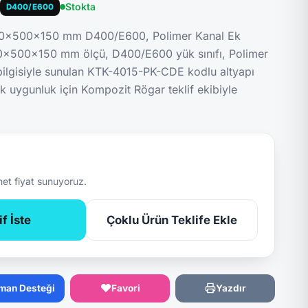
Stokta
D400/E600
400x500x150 mm D400/E600, Polimer Kanal Ek
00x500x150 mm ölçü, D400/E600 yük sınıfı, Polimer
lgisiyle sunulan KTK-4015-PK-CDE kodlu altyapı
ik uygunluk için Kompozit Rögar teklif ekibiyle
net fiyat sunuyoruz.
f İste
Çoklu Ürün Teklife Ekle
man Desteği
Favori
Yazdır