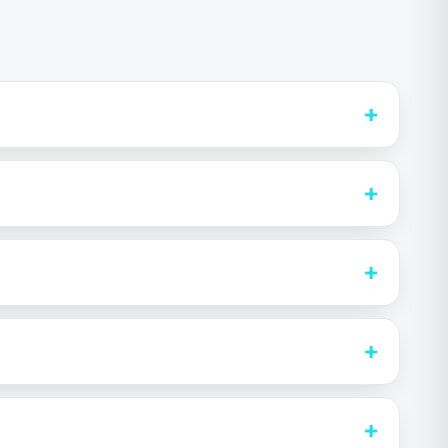
+
+
+
+
+