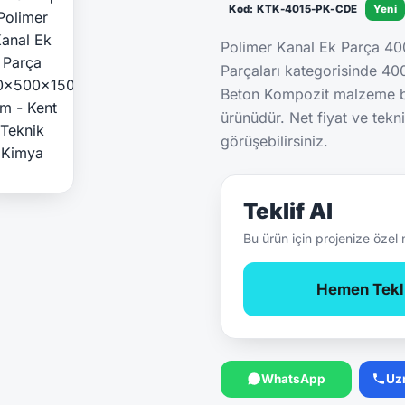
Kod: KTK-4015-PK-CDE
Yeni
Polimer Kanal Ek Parça 
Parçaları kategorisinde 4
Beton Kompozit malzeme bi
ürünüdür. Net fiyat ve tekn
görüşebilirsiniz.
Teklif Al
Bu ürün için projenize özel 
Hemen Tekli
WhatsApp
Uz