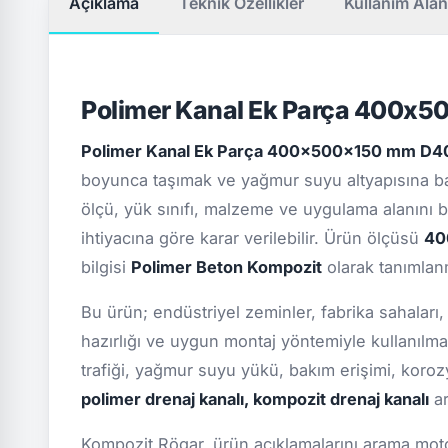
Açıklama
Teknik Özellikler
Kullanım Alan
Polimer Kanal Ek Parça 400x
Polimer Kanal Ek Parça 400x500x150 mm D
boyunca taşımak ve yağmur suyu altyapısına ba
ölçü, yük sınıfı, malzeme ve uygulama alanını bi
ihtiyacına göre karar verilebilir. Ürün ölçüsü
40
bilgisi
Polimer Beton Kompozit
olarak tanımlanm
Bu ürün; endüstriyel zeminler, fabrika sahaları,
hazırlığı ve uygun montaj yöntemiyle kullanılma
trafiği, yağmur suyu yükü, bakım erişimi, koro
polimer drenaj kanalı, kompozit drenaj kanalı
ar
Kompozit Rögar, ürün açıklamalarını arama motor