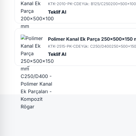
KTK-2010-PK-CDE
Yük: B125/C250
200x500x10
Teklif Al
Polimer Kanal Ek Parça 250x500x15
KTK-2515-PK-CDE
Yük: C250/D400
250x500x15
Teklif Al