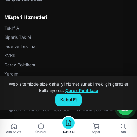
Müşteri Hizmetleri
Teklif Al
Sipariş Takibi
İade ve Teslimat
KVKK
Çerez Politikası
Yardım
Web sitemizde size daha iyi hizmet sunabilmek için çerezler
kullanıyoruz.
Çerez Politikası
Kabul Et
© 2026 Kompozit Rögar. Tüm hakları saklıdır.
TS EN 124-5 · TSE · ISO 9001 · Yerli Malı
|
Gazioğlu Yazılım
Ana Sayfa
Ürünler
Sepet
Ara
Teklif Al