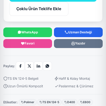
Çoklu Ürün Teklife Ekle
WhatsApp
Uzman Desteği
Favori
Yazdır
Paylaş:
TS EN 124-5 Belgeli
Hafif & Kolay Montaj
Uzun Ömürlü Kompozit
Paslanmaz & Çürümez
Etiketler:
Polimer
TS EN 124-5
D400
E600