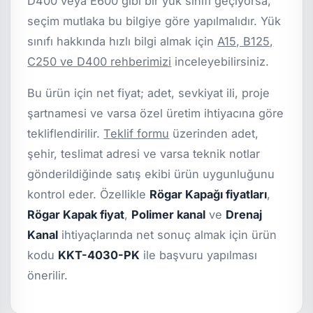
D400 veya E600 gibi bir yük sınıfı geçiyorsa,
seçim mutlaka bu bilgiye göre yapılmalıdır. Yük
sınıfı hakkında hızlı bilgi almak için
A15, B125,
C250 ve D400 rehberimizi
inceleyebilirsiniz.
Bu ürün için net fiyat; adet, sevkiyat ili, proje
şartnamesi ve varsa özel üretim ihtiyacına göre
tekliflendirilir.
Teklif formu
üzerinden adet,
şehir, teslimat adresi ve varsa teknik notlar
gönderildiğinde satış ekibi ürün uygunluğunu
kontrol eder. Özellikle
Rögar Kapağı fiyatları
,
Rögar Kapak fiyat
,
Polimer kanal
ve
Drenaj
Kanal
ihtiyaçlarında net sonuç almak için ürün
kodu
KKT-4030-PK
ile başvuru yapılması
önerilir.