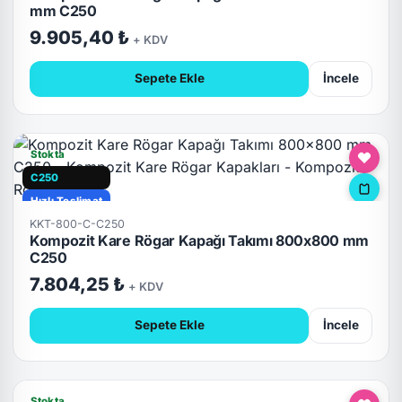
Hızlı Teslimat
mm C250
Kilitli
9.905,40 ₺
+ KDV
Sepete Ekle
İncele
Stokta
C250
Hızlı Teslimat
KKT-800-C-C250
Kompozit Kare Rögar Kapağı Takımı 800x800 mm
C250
7.804,25 ₺
+ KDV
Sepete Ekle
İncele
Stokta