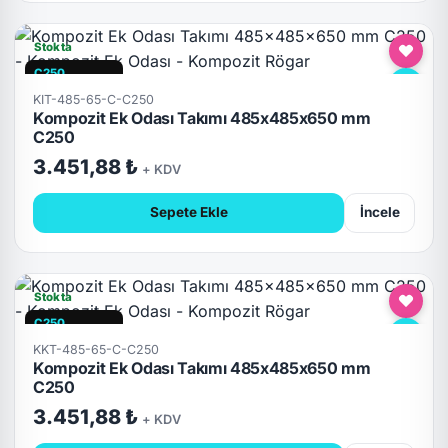
Stokta
C250
Hızlı Teslimat
KIT-485-65-C-C250
Kompozit Ek Odası Takımı 485x485x650 mm
C250
3.451,88 ₺
+ KDV
Sepete Ekle
İncele
Stokta
C250
Hızlı Teslimat
KKT-485-65-C-C250
Kompozit Ek Odası Takımı 485x485x650 mm
C250
3.451,88 ₺
+ KDV