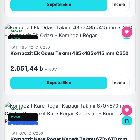
Sepete Ekle
İncele
Stokta
C250
Hızlı Teslimat
KKT-485-42-C-C250
Kompozit Ek Odası Takımı 485x485x415 mm C250
2.651,44 ₺
+ KDV
Sepete Ekle
İncele
Stokta
C250
Hızlı Teslimat
KKT-670-C-C250
Kompozit Kare Rögar Kapağı Takımı 670x670 mm