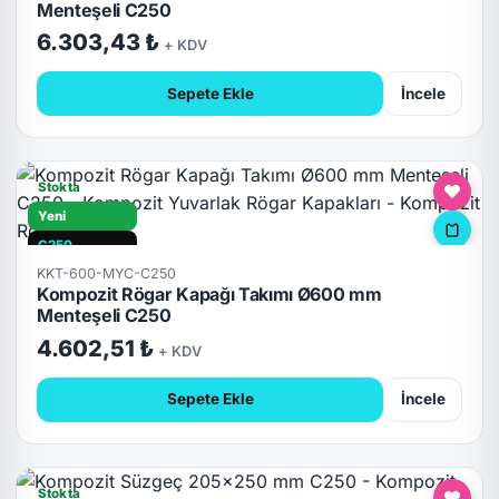
Menteşeli C250
6.303,43 ₺
+ KDV
Sepete Ekle
İncele
Stokta
Yeni
C250
KKT-600-MYC-C250
Hızlı Teslimat
Kompozit Rögar Kapağı Takımı Ø600 mm
Kilitli
Menteşeli C250
4.602,51 ₺
+ KDV
Sepete Ekle
İncele
Stokta