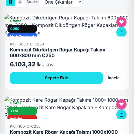
Sırala:
Stokta
C250
Hızlı Teslimat
KKT-6080-C-C250
Kompozit Dikdörtgen Rögar Kapağı Takımı
600x800 mm C250
6.103,32 ₺
+ KDV
Sepete Ekle
İncele
Stokta
Yeni
İndirim
KKT-100-C-C250
C250
Kompozit Kare Rögar Kapağı Takımı 1000x1000