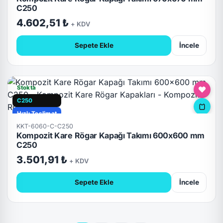
C250
4.602,51 ₺
+ KDV
Sepete Ekle
İncele
Stokta
C250
Hızlı Teslimat
KKT-6060-C-C250
Kompozit Kare Rögar Kapağı Takımı 600x600 mm
C250
3.501,91 ₺
+ KDV
Sepete Ekle
İncele