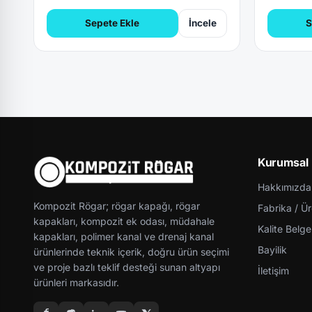
Sepete Ekle
İncele
S
Kurumsal
Hakkımızda
Kompozit Rögar; rögar kapağı, rögar
Fabrika / Ü
kapakları, kompozit ek odası, müdahale
Kalite Belgel
kapakları, polimer kanal ve drenaj kanal
Bayilik
ürünlerinde teknik içerik, doğru ürün seçimi
ve proje bazlı teklif desteği sunan altyapı
İletişim
ürünleri markasıdır.