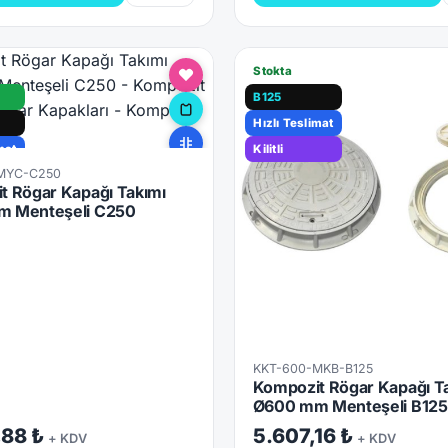
Stokta
B125
Hızlı Teslimat
mat
Kilitli
MYC-C250
t Rögar Kapağı Takımı
 Menteşeli C250
KKT-600-MKB-B125
Kompozit Rögar Kapağı T
Ø600 mm Menteşeli B125
,88 ₺
5.607,16 ₺
+ KDV
+ KDV