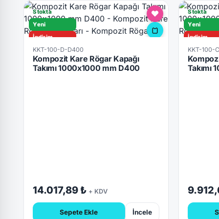
Stokta
Stokta
Yeni
Yeni
İndirim
İndirim
KKT-100-D-D400
KKT-100-
D400
C250
Kompozit Kare Rögar Kapağı
Kompozi
Hızlı Teslimat
Hızlı Tesli
Takımı 1000x1000 mm D400
Takımı 
Kilitli
Kilitli
14.017,89 ₺
9.912,
+ KDV
Sepete Ekle
İncele
S