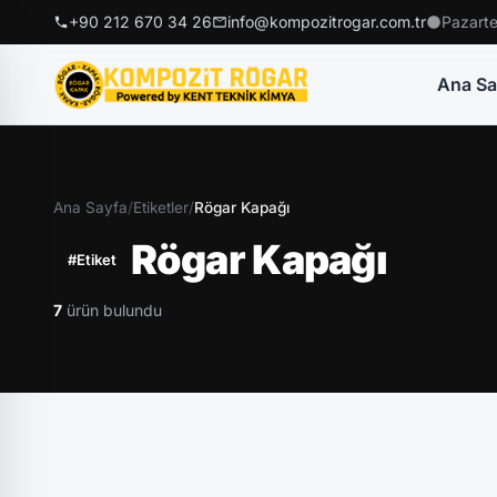
+90 212 670 34 26
info@kompozitrogar.com.tr
Pazarte
Ana Sa
Ana Sayfa
/
Etiketler
/
Rögar Kapağı
Rögar Kapağı
#Etiket
7
ürün bulundu