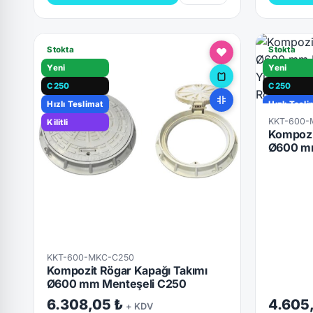
Stokta
Stokta
Yeni
Yeni
C250
C250
Hızlı Teslimat
Hızlı Tesli
KKT-600-
Kilitli
Kilitli
Kompozi
Ø600 mm
KKT-600-MKC-C250
Kompozit Rögar Kapağı Takımı
Ø600 mm Menteşeli C250
6.308,05 ₺
4.605
+ KDV