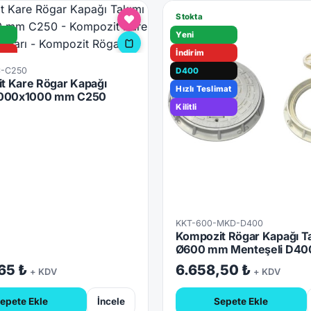
Stokta
Yeni
İndirim
C-C250
D400
t Kare Rögar Kapağı
mat
Hızlı Teslimat
1000x1000 mm C250
Kilitli
KKT-600-MKD-D400
Kompozit Rögar Kapağı T
Ø600 mm Menteşeli D40
65 ₺
6.658,50 ₺
+ KDV
+ KDV
epete Ekle
İncele
Sepete Ekle