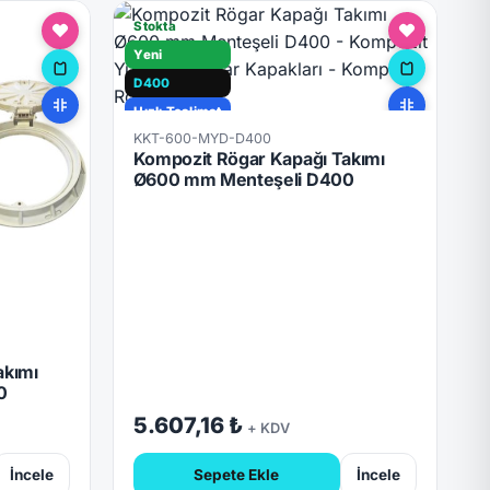
Stokta
Yeni
D400
Hızlı Teslimat
KKT-600-MYD-D400
Kilitli
Kompozit Rögar Kapağı Takımı
Ø600 mm Menteşeli D400
akımı
0
5.607,16 ₺
+ KDV
İncele
Sepete Ekle
İncele