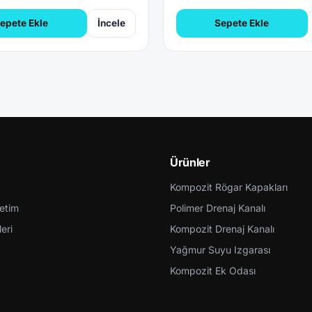
epete Ekle
İncele
Sepete Ekle
Ürünler
Kompozit Rögar Kapakları
retim
Polimer Drenaj Kanalı
eri
Kompozit Drenaj Kanalı
Yağmur Suyu Izgarası
Kompozit Ek Odası