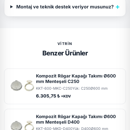
+
Montaj ve teknik destek veriyor musunuz?
VITRIN
Benzer Ürünler
Kompozit Rögar Kapağı Takımı Ø600
mm Menteşeli C250
KKT-600-MKC-C250
Yük: C250
Ø600 mm
6.305,75 ₺
+KDV
Kompozit Rögar Kapağı Takımı Ø600
mm Menteşeli D400
KKT-600-MKD-D400
Yük: D400
Ø600 mm