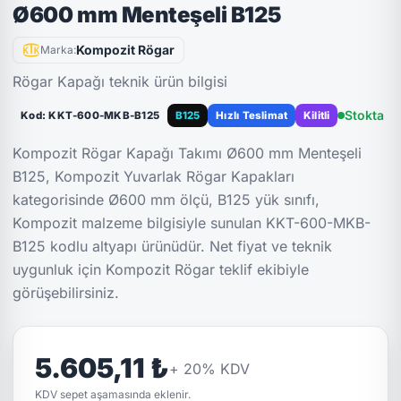
Ø600 mm Menteşeli B125
Kompozit Rögar
Marka:
Rögar Kapağı teknik ürün bilgisi
Stokta
Kod: KKT-600-MKB-B125
B125
Hızlı Teslimat
Kilitli
Kompozit Rögar Kapağı Takımı Ø600 mm Menteşeli
B125, Kompozit Yuvarlak Rögar Kapakları
kategorisinde Ø600 mm ölçü, B125 yük sınıfı,
Kompozit malzeme bilgisiyle sunulan KKT-600-MKB-
B125 kodlu altyapı ürünüdür. Net fiyat ve teknik
uygunluk için Kompozit Rögar teklif ekibiyle
görüşebilirsiniz.
5.605,11 ₺
+
20
% KDV
KDV sepet aşamasında eklenir.