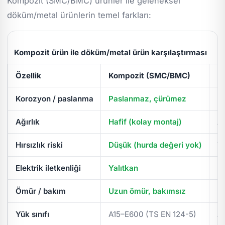
Kompozit (SMC/BMC) ürünler ile geleneksel
döküm/metal ürünlerin temel farkları:
Kompozit ürün ile döküm/metal ürün karşılaştırması
Özellik
Kompozit (SMC/BMC)
D
Korozyon / paslanma
Paslanmaz, çürümez
Pa
Ağırlık
Hafif (kolay montaj)
Ağ
Hırsızlık riski
Düşük (hurda değeri yok)
Yü
Elektrik iletkenliği
Yalıtkan
İl
Ömür / bakım
Uzun ömür, bakımsız
Pe
Yük sınıfı
A15–E600 (TS EN 124-5)
A