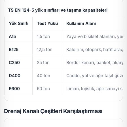
TS EN 124-5 yük sınıfları ve taşıma kapasiteleri
Yük Sınıfı
Test Yükü
Kullanım Alanı
A15
1,5 ton
Yaya ve bisiklet alanları, yeşi
B125
12,5 ton
Kaldırım, otopark, hafif araç t
C250
25 ton
Bordür kenarı, banket, akarya
D400
40 ton
Cadde, yol ve ağır taşıt güzer
E600
60 ton
Liman, lojistik, ağır sanayi sa
Drenaj Kanalı Çeşitleri Karşılaştırması