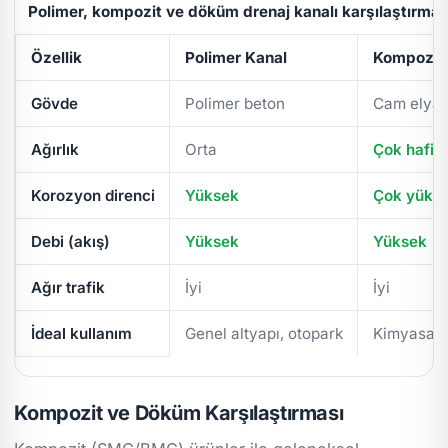
Polimer, kompozit ve döküm drenaj kanalı karşılaştırmas
Özellik
Polimer Kanal
Kompozit 
Gövde
Polimer beton
Cam elyaf
Ağırlık
Orta
Çok hafif
Korozyon direnci
Yüksek
Çok yüks
Debi (akış)
Yüksek
Yüksek
Ağır trafik
İyi
İyi
İdeal kullanım
Genel altyapı, otopark
Kimyasal/
Kompozit ve Döküm Karşılaştırması