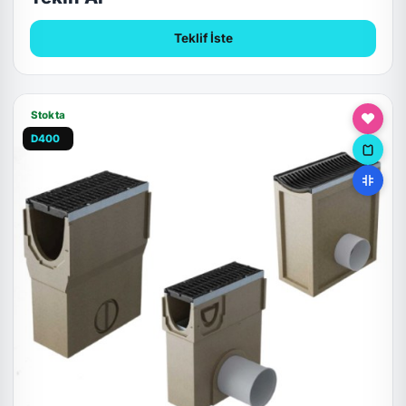
Teklif İste
Stokta
D400