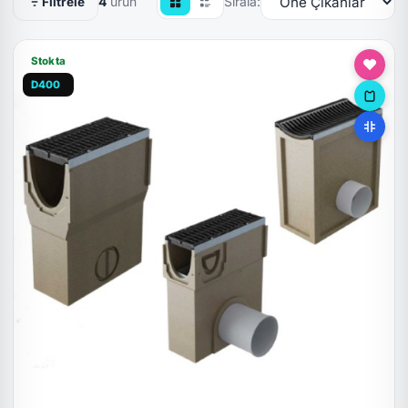
4
ürün
Sırala:
Filtrele
Stokta
D400