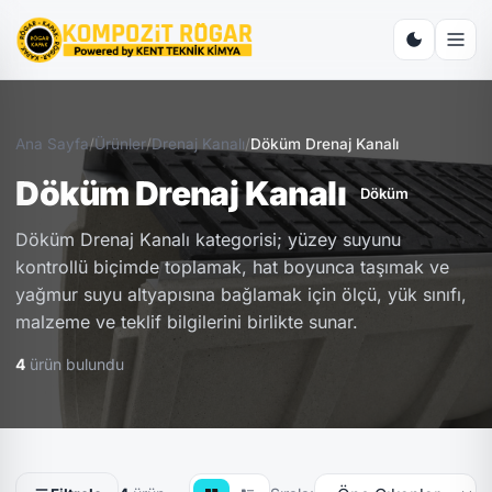
Ana Sayfa
/
Ürünler
/
Drenaj Kanalı
/
Döküm Drenaj Kanalı
Döküm Drenaj Kanalı
Döküm
Döküm Drenaj Kanalı kategorisi; yüzey suyunu
kontrollü biçimde toplamak, hat boyunca taşımak ve
yağmur suyu altyapısına bağlamak için ölçü, yük sınıfı,
malzeme ve teklif bilgilerini birlikte sunar.
4
ürün bulundu