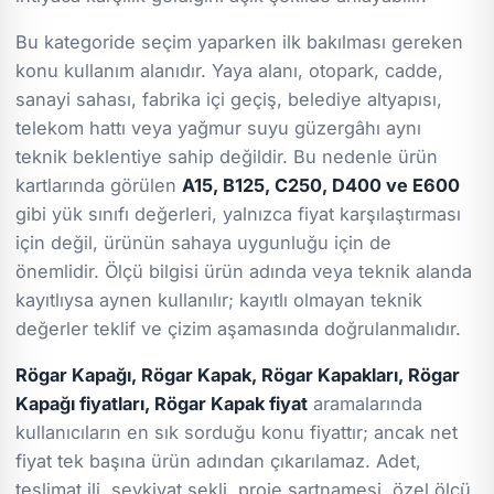
Bu kategoride seçim yaparken ilk bakılması gereken
konu kullanım alanıdır. Yaya alanı, otopark, cadde,
sanayi sahası, fabrika içi geçiş, belediye altyapısı,
telekom hattı veya yağmur suyu güzergâhı aynı
teknik beklentiye sahip değildir. Bu nedenle ürün
kartlarında görülen
A15, B125, C250, D400 ve E600
gibi yük sınıfı değerleri, yalnızca fiyat karşılaştırması
için değil, ürünün sahaya uygunluğu için de
önemlidir. Ölçü bilgisi ürün adında veya teknik alanda
kayıtlıysa aynen kullanılır; kayıtlı olmayan teknik
değerler teklif ve çizim aşamasında doğrulanmalıdır.
Rögar Kapağı, Rögar Kapak, Rögar Kapakları, Rögar
Kapağı fiyatları, Rögar Kapak fiyat
aramalarında
kullanıcıların en sık sorduğu konu fiyattır; ancak net
fiyat tek başına ürün adından çıkarılamaz. Adet,
teslimat ili, sevkiyat şekli, proje şartnamesi, özel ölçü