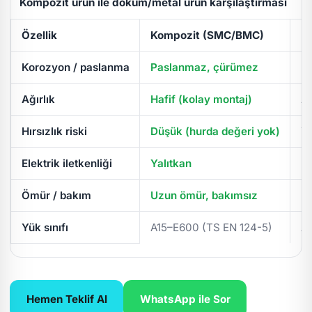
Kompozit ürün ile döküm/metal ürün karşılaştırması
Özellik
Kompozit (SMC/BMC)
D
Korozyon / paslanma
Paslanmaz, çürümez
Pa
Ağırlık
Hafif (kolay montaj)
Ağ
Hırsızlık riski
Düşük (hurda değeri yok)
Yü
Elektrik iletkenliği
Yalıtkan
İl
Ömür / bakım
Uzun ömür, bakımsız
Pe
Yük sınıfı
A15–E600 (TS EN 124-5)
A
Hemen Teklif Al
WhatsApp ile Sor