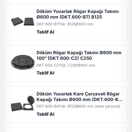
Döküm Yuvarlak Rögar Kapağı Takımı
Ø600 mm (DKT.600-B7) B125
DKT-600-B7
Yük: B125
Ø600 mm
Teklif Al
Döküm Rögar Kapağı Takımı Ø600 mm
100° (DKT.600-C2) C250
DKT-600-C2
Yük: C250
Ø600 mm
Teklif Al
Döküm Yuvarlak Kare Çerçeveli Rögar
Kapağı Takımı Ø600 mm (DKT.600-B4)
B125
DKT-600-B4
Yük: B125
Ø600 mm (kare çerçeve)
Teklif Al