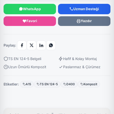
WhatsApp
Uzman Desteği
Favori
Yazdır
Paylaş:
TS EN 124-5 Belgeli
Hafif & Kolay Montaj
Uzun Ömürlü Kompozit
Paslanmaz & Çürümez
Etiketler:
A15
TS EN 124-5
D400
Kompozit