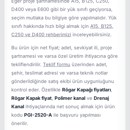
Eğer proje şartnamesinde A15, B125, C250,
D400 veya E600 gibi bir yük sınıfı geçiyorsa,
seçim mutlaka bu bilgiye göre yapılmalıdır. Yük
sınıfı hakkında hızlı bilgi almak için
A15, B125,
C250 ve D400 rehberimizi
inceleyebilirsiniz.
Bu ürün için net fiyat; adet, sevkiyat ili, proje
şartnamesi ve varsa özel üretim ihtiyacına göre
tekliflendirilir.
Teklif formu
üzerinden adet,
şehir, teslimat adresi ve varsa teknik notlar
gönderildiğinde satış ekibi ürün uygunluğunu
kontrol eder. Özellikle
Rögar Kapağı fiyatları
,
Rögar Kapak fiyat
,
Polimer kanal
ve
Drenaj
Kanal
ihtiyaçlarında net sonuç almak için ürün
kodu
PGI-2520-A
ile başvuru yapılması
önerilir.