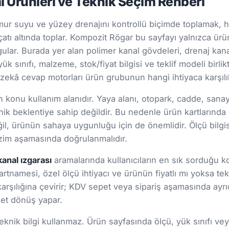
 Ürünleri ve Teknik Seçim Rehberi
mur suyu ve yüzey drenajını kontrollü biçimde toplamak, 
 çatı altında toplar. Kompozit Rögar bu sayfayı yalnızca ürün
gular. Burada yer alan polimer kanal gövdeleri, drenaj kana
ük sınıfı, malzeme, stok/fiyat bilgisi ve teklif modeli birli
zekâ cevap motorları ürün grubunun hangi ihtiyaca karşılık 
onu kullanım alanıdır. Yaya alanı, otopark, cadde, sanayi s
ik beklentiye sahip değildir. Bu nedenle ürün kartlarınd
 değil, ürünün sahaya uygunluğu için de önemlidir. Ölçü bil
 çizim aşamasında doğrulanmalıdır.
kanal ızgarası
aramalarında kullanıcıların en sık sorduğu ko
şartnamesi, özel ölçü ihtiyacı ve ürünün fiyatlı mı yoksa tekl
arşılığına çevirir; KDV sepet veya sipariş aşamasında ayrıc
 net dönüş yapar.
nik bilgi kullanmaz. Ürün sayfasında ölçü, yük sınıfı veya 