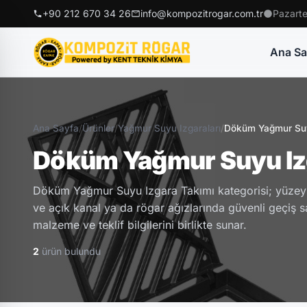
+90 212 670 34 26
info@kompozitrogar.com.tr
Pazarte
Ana Sa
Ana Sayfa
/
Ürünler
/
Yağmur Suyu Izgaraları
/
Döküm Yağmur Suy
Döküm Yağmur Suyu Iz
Döküm Yağmur Suyu Izgara Takımı kategorisi; yüzey
ve açık kanal ya da rögar ağızlarında güvenli geçiş sa
malzeme ve teklif bilgilerini birlikte sunar.
2
ürün bulundu