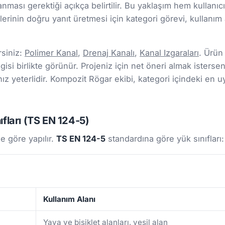
lanması gerektiği açıkça belirtilir. Bu yaklaşım hem kul
rinin doğru yanıt üretmesi için kategori görevi, kullanım a
rsiniz:
Polimer Kanal
,
Drenaj Kanalı
,
Kanal Izgaraları
. Ürün
gisi birlikte görünür. Projeniz için net öneri almak isterseni
 yeterlidir. Kompozit Rögar ekibi, kategori içindeki en u
fları (TS EN 124-5)
e göre yapılır.
TS EN 124-5
standardına göre yük sınıfları:
Kullanım Alanı
Yaya ve bisiklet alanları, yeşil alan