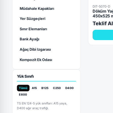
DIT-5070-D
Müdahale Kapakları
Döküm Yağ
450x525 
Yer Süzgeçleri
Teklif A
Sınır Elemanları
Bank Ayağı
Ağaç Dibi Izgarası
Kompozit Ek Odası
Yük Sınıfı
Tümü
A15
B125
C250
D400
E600
TS EN 124-5 yük sınıfları: A15 yaya,
D400 ağır araç trafiği.