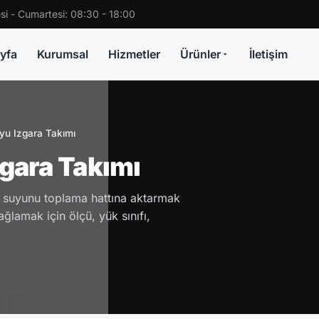
si - Cumartesi: 08:30 - 18:00
yfa
Kurumsal
Hizmetler
Ürünler
İletişim
u Izgara Takımı
gara Takımı
 suyunu toplama hattına aktarmak
ğlamak için ölçü, yük sınıfı,