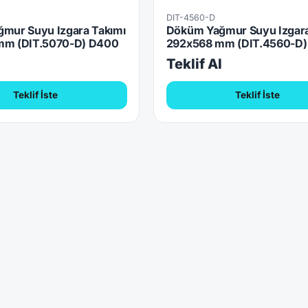
DIT-4560-D
mur Suyu Izgara Takımı
Döküm Yağmur Suyu Izgara
mm (DIT.5070-D) D400
292x568 mm (DIT.4560-D
l
Teklif Al
Teklif İste
Teklif İste