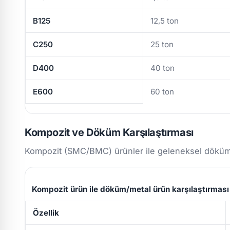
B125
12,5 ton
C250
25 ton
D400
40 ton
E600
60 ton
Kompozit ve Döküm Karşılaştırması
Kompozit (SMC/BMC) ürünler ile geleneksel döküm/m
Kompozit ürün ile döküm/metal ürün karşılaştırması
Özellik