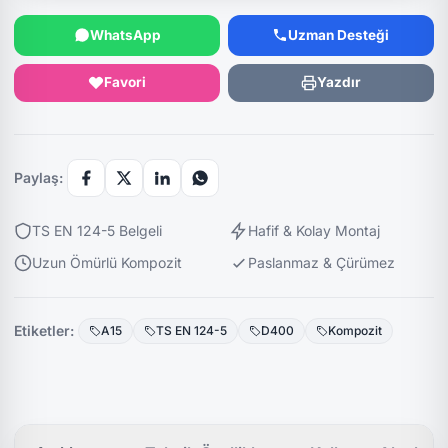
WhatsApp
Uzman Desteği
Favori
Yazdır
Paylaş:
TS EN 124-5 Belgeli
Hafif & Kolay Montaj
Uzun Ömürlü Kompozit
Paslanmaz & Çürümez
Etiketler:
A15
TS EN 124-5
D400
Kompozit