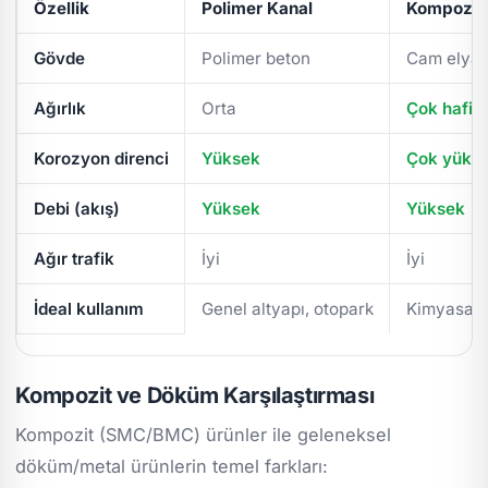
Özellik
Polimer Kanal
Kompozit 
Gövde
Polimer beton
Cam elyaf
Ağırlık
Orta
Çok hafif
Korozyon direnci
Yüksek
Çok yüks
Debi (akış)
Yüksek
Yüksek
Ağır trafik
İyi
İyi
İdeal kullanım
Genel altyapı, otopark
Kimyasal/
Kompozit ve Döküm Karşılaştırması
Kompozit (SMC/BMC) ürünler ile geleneksel
döküm/metal ürünlerin temel farkları: