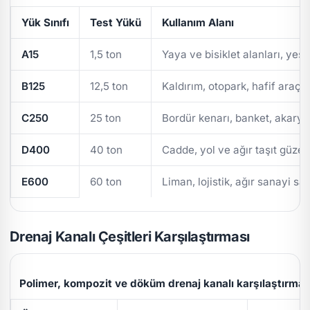
Yük Sınıfı
Test Yükü
Kullanım Alanı
A15
1,5 ton
Yaya ve bisiklet alanları, yeşi
B125
12,5 ton
Kaldırım, otopark, hafif araç t
C250
25 ton
Bordür kenarı, banket, akarya
D400
40 ton
Cadde, yol ve ağır taşıt güzer
E600
60 ton
Liman, lojistik, ağır sanayi sa
Drenaj Kanalı Çeşitleri Karşılaştırması
Polimer, kompozit ve döküm drenaj kanalı karşılaştırmas