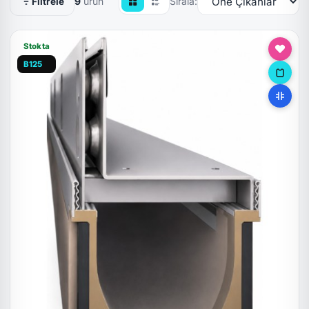
9
ürün
Sırala:
Filtrele
Stokta
B125