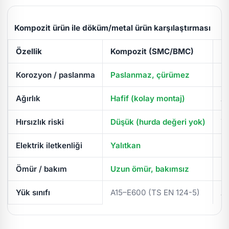
Kompozit ürün ile döküm/metal ürün karşılaştırması
Özellik
Kompozit (SMC/BMC)
D
Korozyon / paslanma
Paslanmaz, çürümez
Pa
Ağırlık
Hafif (kolay montaj)
Ağ
Hırsızlık riski
Düşük (hurda değeri yok)
Yü
Elektrik iletkenliği
Yalıtkan
İl
Ömür / bakım
Uzun ömür, bakımsız
Pe
Yük sınıfı
A15–E600 (TS EN 124-5)
A