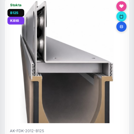
Stokta
B125
Kilitli
AK-FDK-2012-B125