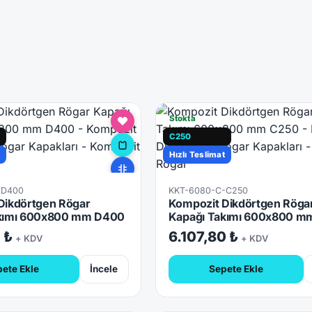
Stokta
C250
t
Hızlı Teslimat
-D400
KKT-6080-C-C250
Dikdörtgen Rögar
Kompozit Dikdörtgen Röga
kımı 600x800 mm D400
Kapağı Takımı 600x800 m
1 ₺
6.107,80 ₺
+ KDV
+ KDV
ete Ekle
İncele
Sepete Ekle