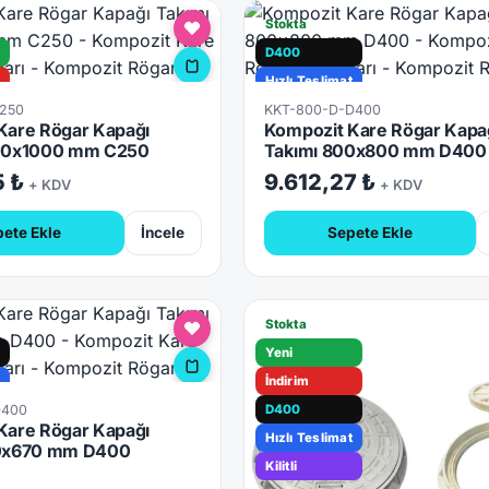
Stokta
D400
Hızlı Teslimat
C250
KKT-800-D-D400
Kare Rögar Kapağı
Kompozit Kare Rögar Kapa
t
000x1000 mm C250
Takımı 800x800 mm D400
5 ₺
9.612,27 ₺
+ KDV
+ KDV
ete Ekle
İncele
Sepete Ekle
Stokta
Yeni
t
İndirim
D400
D400
Kare Rögar Kapağı
Hızlı Teslimat
70x670 mm D400
Kilitli