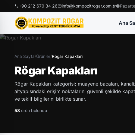
+90 212 670 34 26
info@kompozitrogar.com.tr
Pazarte
Ana Sa
Ana Sayfa
/
Ürünler
/
Rögar Kapakları
Rögar Kapakları
Rögar Kapakları kategorisi; muayene bacaları, kanaliz
altyapısındaki erişim noktalarını güvenli şekilde kapa
ve teklif bilgilerini birlikte sunar.
58
ürün bulundu