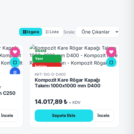
Sırala:
Izgara
Liste
Stokta
Yeni
İndirim
KKT-100-D-D400
D400
Kompozit Kare Rögar Kapağı
Hızlı Teslimat
Takımı 1000x1000 mm D400
r
Kilitli
m C250
14.017,89 ₺
+ KDV
İncele
Sepete Ekle
İncele