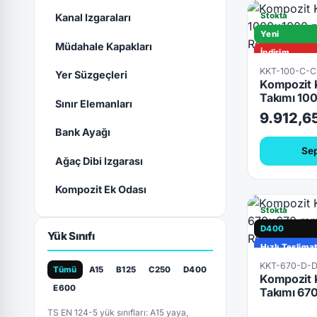
Stokta
Kanal Izgaraları
Yeni
Müdahale Kapakları
İndirim
KKT-100-C-
C250
Yer Süzgeçleri
Kompozit 
Hızlı Teslima
Takımı 1
Sınır Elemanları
Kilitli
9.912,6
Bank Ayağı
Sep
Ağaç Dibi Izgarası
Kompozit Ek Odası
Stokta
D400
Yük Sınıfı
Hızlı Teslima
KKT-670-D-
Tümü
A15
B125
C250
D400
Kompozit 
E600
Takımı 6
TS EN 124-5 yük sınıfları: A15 yaya,