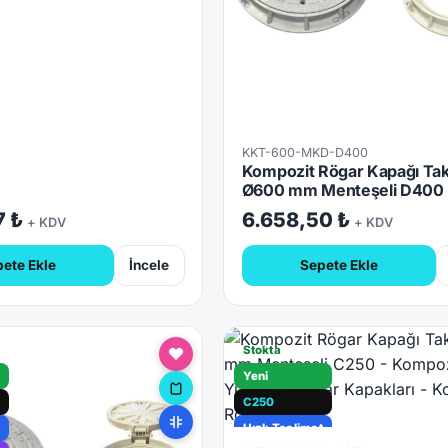
KKT-600-MKD-D400
Kompozit Rögar Kapağı Tak
Ø600 mm Menteşeli D400
7 ₺
6.658,50 ₺
+ KDV
+ KDV
ete Ekle
İncele
Sepete Ekle
Stokta
Yeni
C250
t
Hızlı Teslimat