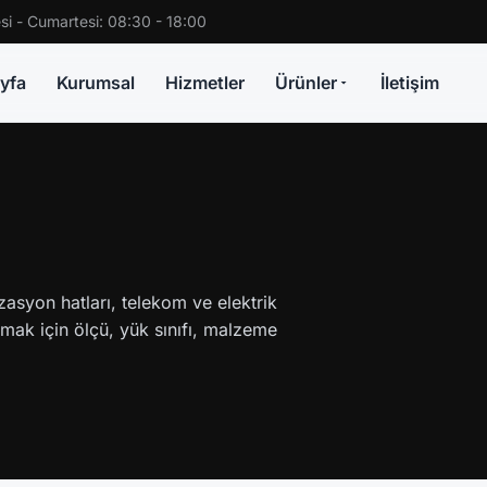
si - Cumartesi: 08:30 - 18:00
yfa
Kurumsal
Hizmetler
Ürünler
İletişim
asyon hatları, telekom ve elektrik
tmak için ölçü, yük sınıfı, malzeme