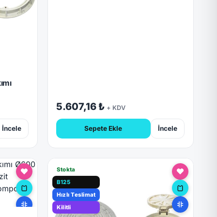
ımı
5.607,16 ₺
+ KDV
İncele
Sepete Ekle
İncele
Stokta
B125
Hızlı Teslimat
Kilitli