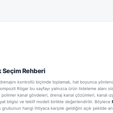
k Seçim Rehberi
renajını kontrollü biçimde toplamak, hat boyunca yönlendi
. Kompozit Rögar bu sayfayı yalnızca ürün listeleme alanı ol
n polimer kanal gövdeleri, drenaj kanal çözümleri, kanal ızg
at bilgisi ve teklif modeli birlikte değerlendirilir. Böylece
rubunun hangi ihtiyaca karşılık geldiğini açık şekilde anl