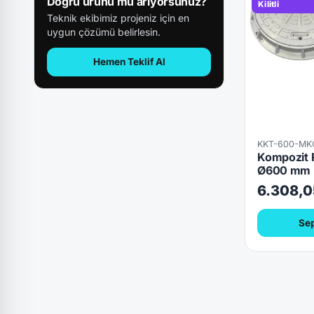
Doğru ürünü mü arıyorsunuz?
Kilitli
Teknik ekibimiz projeniz için en
uygun çözümü belirlesin.
Hemen Teklif Al
KKT-600-MK
Kompozit 
Ø600 mm 
6.308,0
Sep