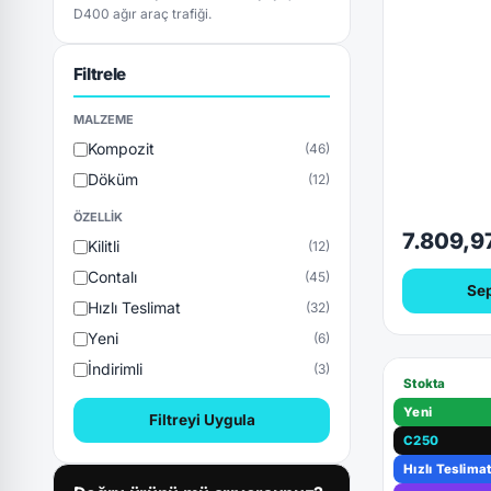
D400 ağır araç trafiği.
Filtrele
MALZEME
Kompozit
(46)
Döküm
(12)
ÖZELLIK
7.809,9
Kilitli
(12)
Contalı
(45)
Sep
Hızlı Teslimat
(32)
Yeni
(6)
İndirimli
(3)
Stokta
Yeni
Filtreyi Uygula
C250
Hızlı Teslima