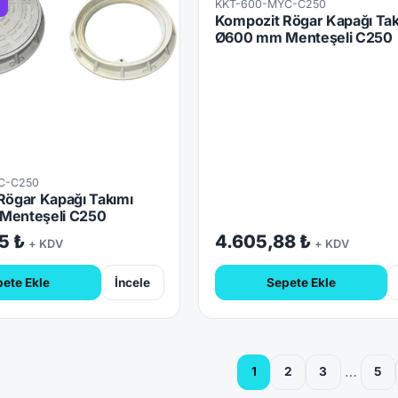
KKT-600-MYC-C250
Kilitli
Kompozit Rögar Kapağı Tak
Ø600 mm Menteşeli C250
C-C250
Rögar Kapağı Takımı
Menteşeli C250
5 ₺
4.605,88 ₺
+ KDV
+ KDV
ete Ekle
İncele
Sepete Ekle
…
1
2
3
5