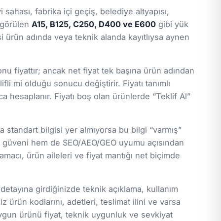
ahası, fabrika içi geçiş, belediye altyapısı,
a görülen
A15, B125, C250, D400 ve E600
gibi yük
gisi ürün adında veya teknik alanda kayıtlıysa aynen
nu fiyattır; ancak net fiyat tek başına ürün adından
ifli mi olduğu sonucu değiştirir. Fiyatı tanımlı
a hesaplanır. Fiyatı boş olan ürünlerde “Teklif Al”
standart bilgisi yer almıyorsa bu bilgi “varmış”
lanıcı güveni hem de SEO/AEO/GEO uyumu açısından
macı, ürün aileleri ve fiyat mantığı net biçimde
 detayına girdiğinizde teknik açıklama, kullanım
z ürün kodlarını, adetleri, teslimat ilini ve varsa
ygun ürünü fiyat, teknik uygunluk ve sevkiyat