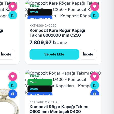
Stokta
C250
Hızlı Teslimat
KKT-800-C-C250
ğı
Kompozit Kare Rögar Kapağı
Takımı 800x800 mm C250
7.809,97 ₺
+ KDV
İncele
Sepete Ekle
İncele
Stokta
Yeni
D400
Hızlı Teslimat
KKT-600-MYD-D400
Kilitli
Kompozit Rögar Kapağı Takımı
Ø600 mm Menteşeli D400