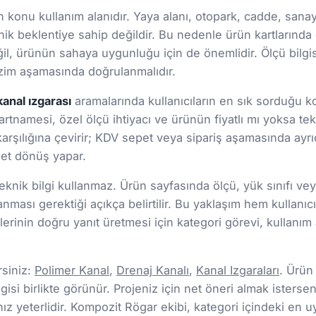
onu kullanım alanıdır. Yaya alanı, otopark, cadde, sanayi s
ik beklentiye sahip değildir. Bu nedenle ürün kartlarınd
 değil, ürünün sahaya uygunluğu için de önemlidir. Ölçü bil
 çizim aşamasında doğrulanmalıdır.
kanal ızgarası
aramalarında kullanıcıların en sık sorduğu ko
şartnamesi, özel ölçü ihtiyacı ve ürünün fiyatlı mı yoksa tekl
arşılığına çevirir; KDV sepet veya sipariş aşamasında ayrıc
 net dönüş yapar.
nik bilgi kullanmaz. Ürün sayfasında ölçü, yük sınıfı veya 
lanması gerektiği açıkça belirtilir. Bu yaklaşım hem kul
rinin doğru yanıt üretmesi için kategori görevi, kullanım a
rsiniz:
Polimer Kanal
,
Drenaj Kanalı
,
Kanal Izgaraları
. Ürün
gisi birlikte görünür. Projeniz için net öneri almak isterseni
 yeterlidir. Kompozit Rögar ekibi, kategori içindeki en u