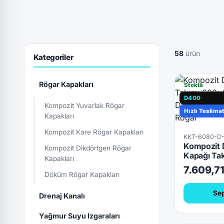
58
ürün
Kategoriler
Rögar Kapakları
Stokta
D400
Kompozit Yuvarlak Rögar
Hızlı Teslima
Kapakları
Kompozit Kare Rögar Kapakları
KKT-6080-D
Kompozit 
Kompozit Dikdörtgen Rögar
Kapağı Ta
Kapakları
7.609,7
Döküm Rögar Kapakları
Sep
Drenaj Kanalı
Yağmur Suyu Izgaraları