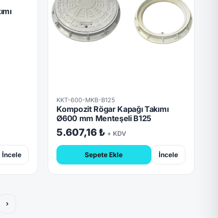
ımı
KKT-600-MKB-B125
Kompozit Rögar Kapağı Takımı
Ø600 mm Menteşeli B125
5.607,16 ₺
+ KDV
İncele
Sepete Ekle
İncele
›