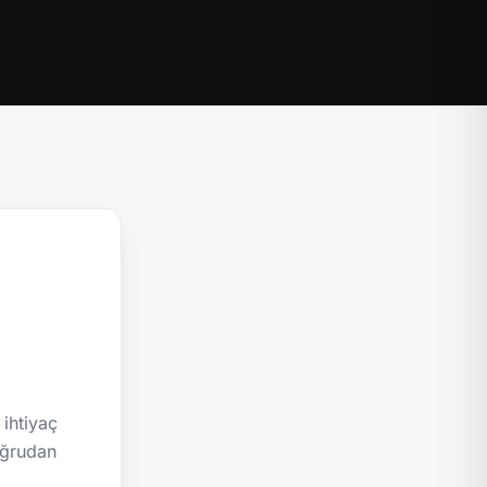
 ihtiyaç
oğrudan