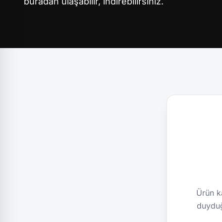
buradan ulaşabilir, indirebilirsiniz.
Ürün ka
duyduğ