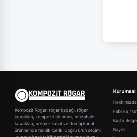
Kurumsal
Hakkımızda
Kompozit Rögar; rögar kapağı, rögar
Fabrika / Ü
kapakları, kompozit ek odası, müdahale
Kalite Belgel
kapakları, polimer kanal ve drenaj kanal
Bayilik
ürünlerinde teknik içerik, doğru ürün seçimi
ve proje bazlı teklif desteği sunan altyapı