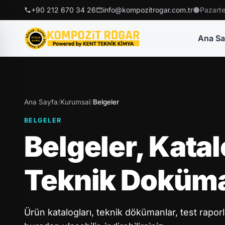
+90 212 670 34 26
info@kompozitrogar.com.tr
Pazarte
Ana Sa
Ana Sayfa
/
Kurumsal
/
Belgeler
BELGELER
Belgeler, Katal
Teknik Doküma
Ürün katalogları, teknik dökümanlar, test raporl