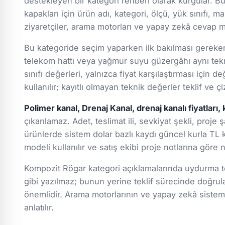
destekleyen bir kategori rehberi olarak kurgular. Bu
kapakları için ürün adı, kategori, ölçü, yük sınıfı, ma
ziyaretçiler, arama motorları ve yapay zekâ cevap mo
Bu kategoride seçim yaparken ilk bakılması gereken k
telekom hattı veya yağmur suyu güzergâhı aynı tekn
sınıfı değerleri, yalnızca fiyat karşılaştırması için
kullanılır; kayıtlı olmayan teknik değerler teklif ve
Polimer kanal, Drenaj Kanal, drenaj kanalı fiyatları, 
çıkarılamaz. Adet, teslimat ili, sevkiyat şekli, proje 
ürünlerde sistem dolar bazlı kaydı güncel kurla TL k
modeli kullanılır ve satış ekibi proje notlarına göre
Kompozit Rögar kategori açıklamalarında uydurma tek
gibi yazılmaz; bunun yerine teklif sürecinde doğru
önemlidir. Arama motorlarının ve yapay zekâ sistemle
anlatılır.