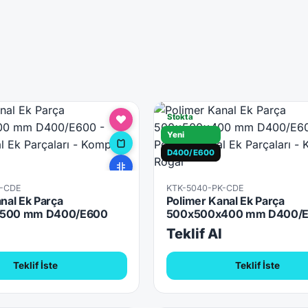
Stokta
Yeni
D400/E600
K-CDE
KTK-5040-PK-CDE
nal Ek Parça
Polimer Kanal Ek Parça
500 mm D400/E600
500x500x400 mm D400/
l
Teklif Al
Teklif İste
Teklif İste