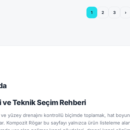
1
2
3
›
da
ri ve Teknik Seçim Rehberi
ve yüzey drenajını kontrollü biçimde toplamak, hat boyun
oplar. Kompozit Rögar bu sayfayı yalnızca ürün listeleme alanı