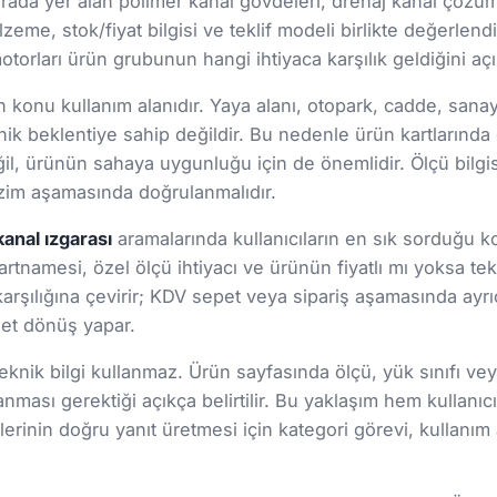
rada yer alan polimer kanal gövdeleri, drenaj kanal çözüml
lzeme, stok/fiyat bilgisi ve teklif modeli birlikte değerlendi
torları ürün grubunun hangi ihtiyaca karşılık geldiğini açık
onu kullanım alanıdır. Yaya alanı, otopark, cadde, sanayi s
ik beklentiye sahip değildir. Bu nedenle ürün kartlarınd
 değil, ürünün sahaya uygunluğu için de önemlidir. Ölçü bil
 çizim aşamasında doğrulanmalıdır.
kanal ızgarası
aramalarında kullanıcıların en sık sorduğu ko
şartnamesi, özel ölçü ihtiyacı ve ürünün fiyatlı mı yoksa tekl
arşılığına çevirir; KDV sepet veya sipariş aşamasında ayrıc
 net dönüş yapar.
nik bilgi kullanmaz. Ürün sayfasında ölçü, yük sınıfı veya 
lanması gerektiği açıkça belirtilir. Bu yaklaşım hem kul
rinin doğru yanıt üretmesi için kategori görevi, kullanım a