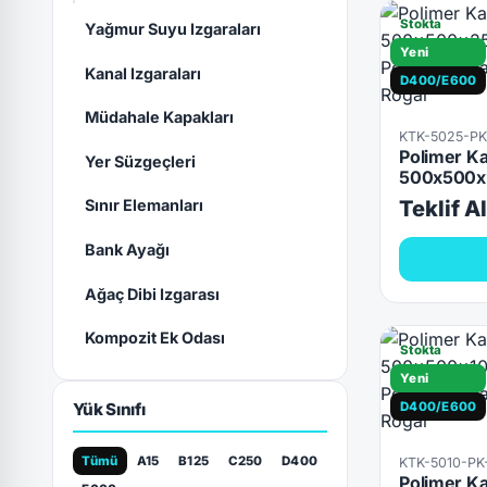
Stokta
Yağmur Suyu Izgaraları
Yeni
Kanal Izgaraları
D400/E600
Müdahale Kapakları
KTK-5025-P
Polimer Ka
Yer Süzgeçleri
500x500x
Sınır Elemanları
Teklif A
Bank Ayağı
Ağaç Dibi Izgarası
Kompozit Ek Odası
Stokta
Yeni
Yük Sınıfı
D400/E600
Tümü
A15
B125
C250
D400
KTK-5010-P
Polimer Ka