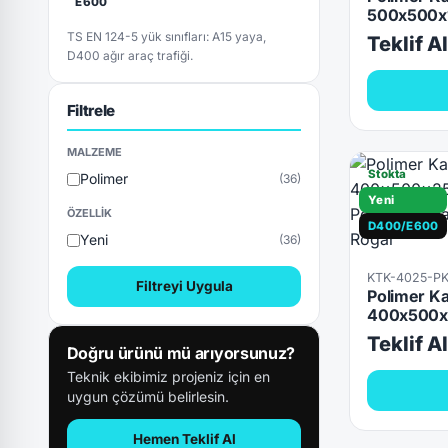
E600
500x500x
TS EN 124-5 yük sınıfları: A15 yaya,
Teklif A
D400 ağır araç trafiği.
Filtrele
MALZEME
Stokta
Polimer
(36)
Yeni
ÖZELLIK
D400/E600
Yeni
(36)
KTK-4025-P
Filtreyi Uygula
Polimer Ka
400x500x
Teklif A
Doğru ürünü mü arıyorsunuz?
Teknik ekibimiz projeniz için en
uygun çözümü belirlesin.
Hemen Teklif Al