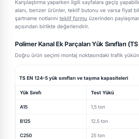
Karşılaştırma yaparken ilgili sayfalara geçiş yapabili
alanı, benzer ürünler, teklif butonu ve varsa fiyat bil
şartname notlarını
teklif formu
üzerinden paylaşmanız
açısından birlikte değerlendirir.
Polimer Kanal Ek Parçaları Yük Sınıfları (T
Doğru ürün seçimi montaj noktasındaki trafik yükün
TS EN 124-5 yük sınıfları ve taşıma kapasiteleri
Yük Sınıfı
Test Yükü
A15
1,5 ton
B125
12,5 ton
C250
25 ton