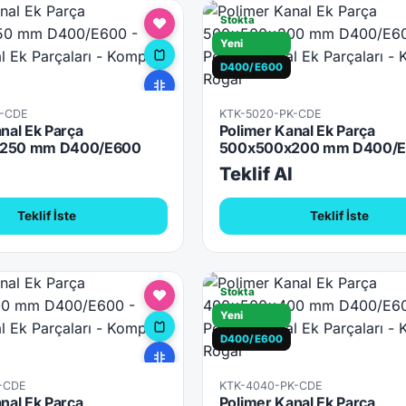
Stokta
Yeni
D400/E600
K-CDE
KTK-5020-PK-CDE
nal Ek Parça
Polimer Kanal Ek Parça
250 mm D400/E600
500x500x200 mm D400/
l
Teklif Al
Teklif İste
Teklif İste
Stokta
Yeni
D400/E600
K-CDE
KTK-4040-PK-CDE
nal Ek Parça
Polimer Kanal Ek Parça