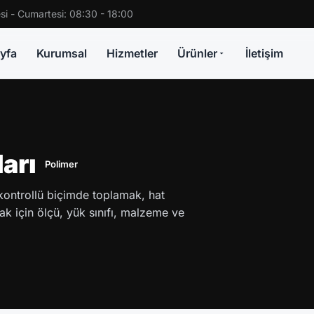
si - Cumartesi: 08:30 - 18:00
yfa
Kurumsal
Hizmetler
Ürünler
İletişim
arı
Polimer
kontrollü biçimde toplamak, hat
 için ölçü, yük sınıfı, malzeme ve