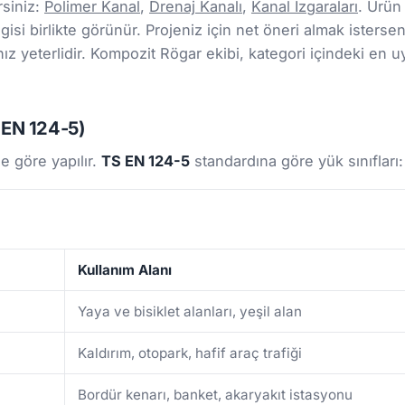
rsiniz:
Polimer Kanal
,
Drenaj Kanalı
,
Kanal Izgaraları
. Ürün
gisi birlikte görünür. Projeniz için net öneri almak isterseni
 yeterlidir. Kompozit Rögar ekibi, kategori içindeki en u
S EN 124-5)
e göre yapılır.
TS EN 124-5
standardına göre yük sınıfları:
Kullanım Alanı
Yaya ve bisiklet alanları, yeşil alan
Kaldırım, otopark, hafif araç trafiği
Bordür kenarı, banket, akaryakıt istasyonu