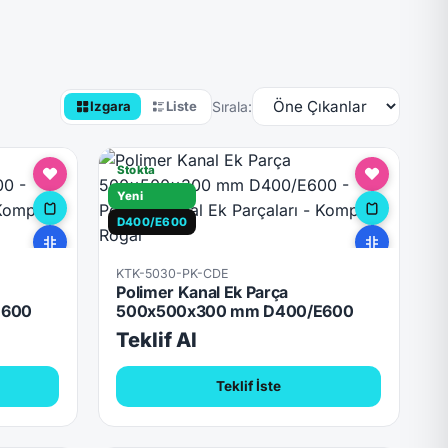
Sırala:
Izgara
Liste
Stokta
Yeni
D400/E600
KTK-5030-PK-CDE
Polimer Kanal Ek Parça
E600
500x500x300 mm D400/E600
Teklif Al
Teklif İste