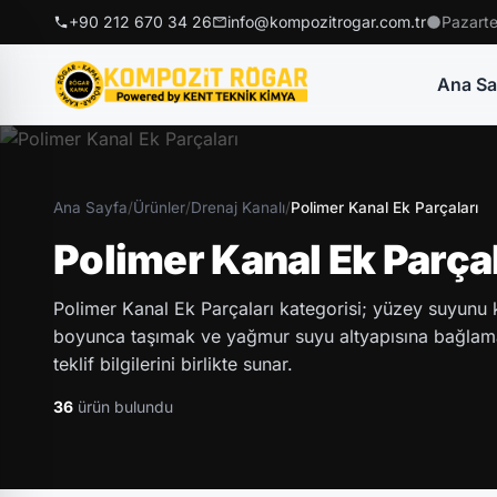
+90 212 670 34 26
info@kompozitrogar.com.tr
Pazarte
Ana Sa
Ana Sayfa
/
Ürünler
/
Drenaj Kanalı
/
Polimer Kanal Ek Parçaları
Polimer Kanal Ek Parçal
Polimer Kanal Ek Parçaları kategorisi; yüzey suyunu 
boyunca taşımak ve yağmur suyu altyapısına bağlamak
teklif bilgilerini birlikte sunar.
36
ürün bulundu