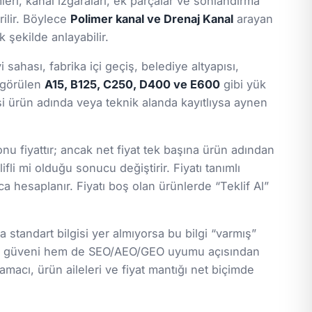
eri, kanal ızgaraları, ek parçalar ve sonlandırma
rilir. Böylece
Polimer kanal ve Drenaj Kanal
arayan
 şekilde anlayabilir.
ahası, fabrika içi geçiş, belediye altyapısı,
a görülen
A15, B125, C250, D400 ve E600
gibi yük
gisi ürün adında veya teknik alanda kayıtlıysa aynen
nu fiyattır; ancak net fiyat tek başına ürün adından
ifli mi olduğu sonucu değiştirir. Fiyatı tanımlı
a hesaplanır. Fiyatı boş olan ürünlerde “Teklif Al”
standart bilgisi yer almıyorsa bu bilgi “varmış”
lanıcı güveni hem de SEO/AEO/GEO uyumu açısından
macı, ürün aileleri ve fiyat mantığı net biçimde