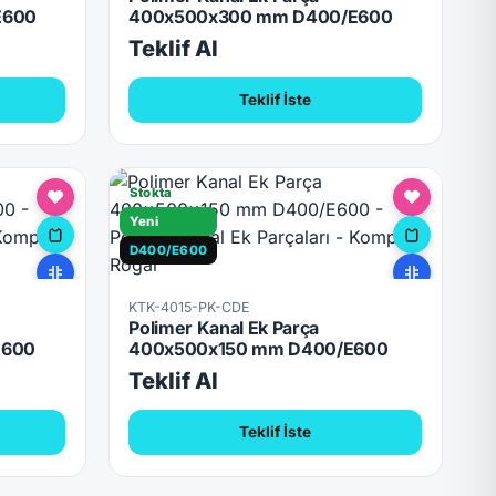
E600
400x500x300 mm D400/E600
Teklif Al
Teklif İste
Stokta
Yeni
D400/E600
KTK-4015-PK-CDE
Polimer Kanal Ek Parça
E600
400x500x150 mm D400/E600
Teklif Al
Teklif İste