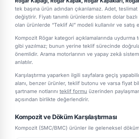
Rögar Kapağı, Rögar Kapak, Rögar Kapakları, Rögar 
tek başına ürün adından çıkarılamaz. Adet, teslimat i
değiştirir. Fiyatı tanımlı ürünlerde sistem dolar baz
olan ürünlerde “Teklif Al” modeli kullanılır ve satış
Kompozit Rögar kategori açıklamalarında uydurma tek
gibi yazılmaz; bunun yerine teklif sürecinde doğru
önemlidir. Arama motorlarının ve yapay zekâ sistemle
anlatılır.
Karşılaştırma yaparken ilgili sayfalara geçiş yapabili
alanı, benzer ürünler, teklif butonu ve varsa fiyat bil
şartname notlarını
teklif formu
üzerinden paylaşmanız
açısından birlikte değerlendirir.
Kompozit ve Döküm Karşılaştırması
Kompozit (SMC/BMC) ürünler ile geleneksel döküm/m