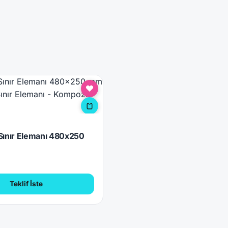
E
Sınır Elemanı 480x250
l
Teklif İste