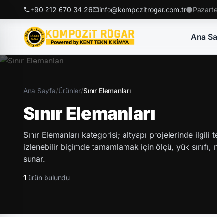
+90 212 670 34 26
info@kompozitrogar.com.tr
Pazarte
Ana Sa
Ana Sayfa
/
Ürünler
/
Sınır Elemanları
Sınır Elemanları
Sınır Elemanları kategorisi; altyapı projelerinde ilgili
izlenebilir biçimde tamamlamak için ölçü, yük sınıfı, ma
sunar.
1
ürün bulundu