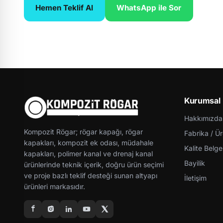
Hemen Teklif Al
WhatsApp ile Sor
Kurumsal
Hakkımızda
Kompozit Rögar; rögar kapağı, rögar
Fabrika / Ü
kapakları, kompozit ek odası, müdahale
Kalite Belgel
kapakları, polimer kanal ve drenaj kanal
Bayilik
ürünlerinde teknik içerik, doğru ürün seçimi
ve proje bazlı teklif desteği sunan altyapı
İletişim
ürünleri markasıdır.