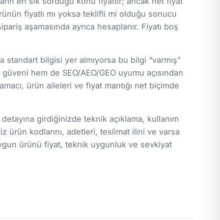
arın en sık sorduğu konu fiyattır; ancak net fiyat
ürünün fiyatlı mı yoksa teklifli mi olduğu sonucu
 sipariş aşamasında ayrıca hesaplanır. Fiyatı boş
standart bilgisi yer almıyorsa bu bilgi “varmış”
lanıcı güveni hem de SEO/AEO/GEO uyumu açısından
macı, ürün aileleri ve fiyat mantığı net biçimde
 detayına girdiğinizde teknik açıklama, kullanım
z ürün kodlarını, adetleri, teslimat ilini ve varsa
ygun ürünü fiyat, teknik uygunluk ve sevkiyat