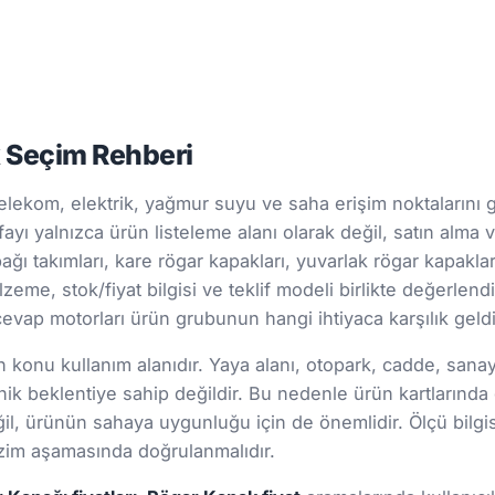
k Seçim Rehberi
elekom, elektrik, yağmur suyu ve saha erişim noktalarını g
fayı yalnızca ürün listeleme alanı olarak değil, satın alma v
ğı takımları, kare rögar kapakları, yuvarlak rögar kapaklar
lzeme, stok/fiyat bilgisi ve teklif modeli birlikte değerlendi
evap motorları ürün grubunun hangi ihtiyaca karşılık geldiğ
onu kullanım alanıdır. Yaya alanı, otopark, cadde, sanayi s
ik beklentiye sahip değildir. Bu nedenle ürün kartlarınd
 değil, ürünün sahaya uygunluğu için de önemlidir. Ölçü bil
 çizim aşamasında doğrulanmalıdır.