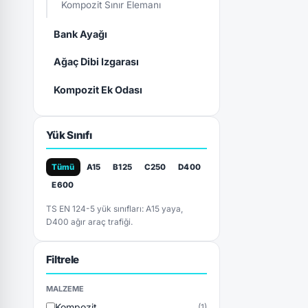
Kompozit Sınır Elemanı
Bank Ayağı
Ağaç Dibi Izgarası
Kompozit Ek Odası
Yük Sınıfı
Tümü
A15
B125
C250
D400
E600
TS EN 124-5 yük sınıfları: A15 yaya,
D400 ağır araç trafiği.
Filtrele
MALZEME
Kompozit
(1)