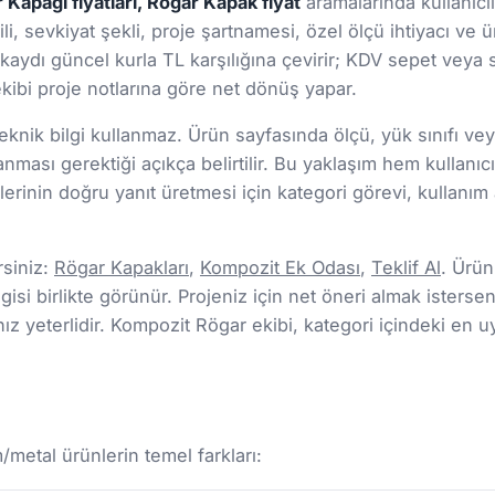
Kapağı fiyatları, Rögar Kapak fiyat
aramalarında kullanıcıl
li, sevkiyat şekli, proje şartnamesi, özel ölçü ihtiyacı ve 
lı kaydı güncel kurla TL karşılığına çevirir; KDV sepet veya
 ekibi proje notlarına göre net dönüş yapar.
nik bilgi kullanmaz. Ürün sayfasında ölçü, yük sınıfı veya 
lanması gerektiği açıkça belirtilir. Bu yaklaşım hem kul
rinin doğru yanıt üretmesi için kategori görevi, kullanım a
rsiniz:
Rögar Kapakları
,
Kompozit Ek Odası
,
Teklif Al
. Ürün
gisi birlikte görünür. Projeniz için net öneri almak isterseni
 yeterlidir. Kompozit Rögar ekibi, kategori içindeki en u
etal ürünlerin temel farkları: