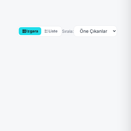
Sırala:
Izgara
Liste